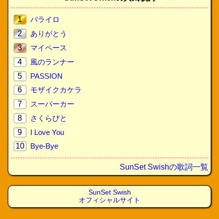
1
バライロ
2
ありがとう
3
マイペース
4
風のランナー
5
PASSION
6
モザイクカケラ
7
スーパーカー
8
さくらびと
9
I Love You
10
Bye-Bye
SunSet Swishの歌詞一覧
SunSet Swish
オフィシャルサイト