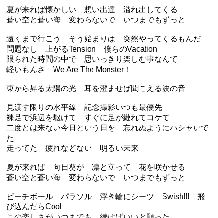
夏が来れば懐かしい 想い出達 溢れ出してくる
蒼い空と蒼い海 変わらないで いつまでもずっと
遠くまで行こう そう始まりは 突然やってくるもんだ
問題なし 上がるTension 僕らのVacation
限られた時間の中で 思いっきり楽しむ事なんて
軽いもんさ We Are The Monster！
東から昇る太陽の光 耳を澄ませば聞こえる波の音
見渡す限りの水平線 記念撮影いつも最優先
裸足で浜辺を駆けて すぐに足が縺れてコケて
二度とは来ない今日という日を 忘れぬようにハシャいで
た
走ってた 疲れなどない 明るい未来
夏が来れば 向日葵が 凛と立って 花を咲かせる
蒼い空と蒼い海 変わらないで いつまでもずっと
ビーチボール パラソル 浮き輪にシーツ Swish!!! 飛
び込んだらCool
この楽しさがいつまでも 続けばいいと願った