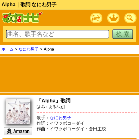
Alpha｜歌詞 なにわ男子
ホーム
>
なにわ男子
> Alpha
「Alpha」歌詞
[よみ：あるふぁ]
歌手：
なにわ男子
作詞：イワツボコーダイ
作曲：イワツボコーダイ・倉田主税