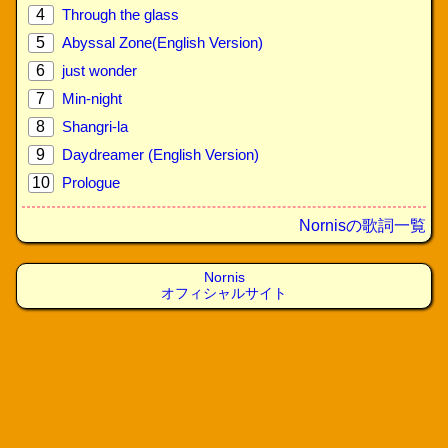
4
Through the glass
5
Abyssal Zone(English Version)
6
just wonder
7
Min-night
8
Shangri-la
9
Daydreamer (English Version)
10
Prologue
Nornisの歌詞一覧
Nornis
オフィシャルサイト