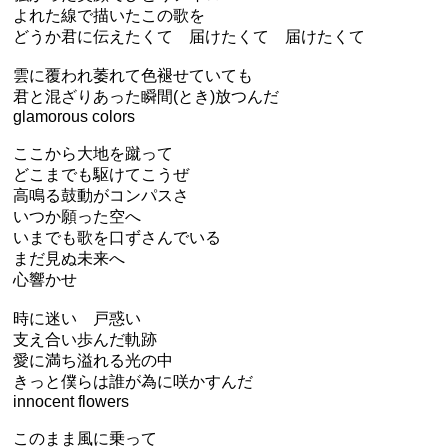
よれた線で描いたこの歌を
どうか君に伝えたくて 届けたくて 届けたくて
雲に覆われ萎れて色褪せていても
君と混ざりあった瞬間(とき)放つんだ
glamorous colors
ここから大地を蹴って
どこまでも駆けてこうぜ
高鳴る鼓動がコンパスさ
いつか願った空へ
いまでも歌を口ずさんでいる
まだ見ぬ未来へ
心響かせ
時に迷い 戸惑い
支え合い歩んだ軌跡
愛に満ち溢れる光の中
きっと僕らは誰が為に咲かすんだ
innocent flowers
このまま風に乗って