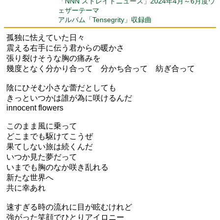
「NNN ストレイトニュース」2024年4月～6月度ウ
ェザーテーマ
アルバム「Tensegrity」収録曲
孤独に怯えていた日々
震える右手に伝う君からの暖かさ
張り裂けそうな胸の痛みを
幾度となく分かり合って 分かち合って 紡ぎ合って
陰にひそむ小さな蕾だとしても
きっといつかは誰が為に咲けるんだ
innocent flowers
このまま風に乗って
どこまでも駆けてこうぜ
果てしない旅は続くんだ
いつか見た夢だって
いまでも胸のなか咲き乱れる
新たな世界へ
共に幸あれ
速すぎる時の流れに目が眩むけれど
強がった笑顔でひとりアイロニー