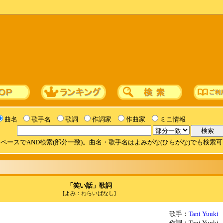
曲名
歌手名
歌詞
作詞家
作曲家
ミニ情報
ペースでAND検索(部分一致)。曲名・歌手名はよみがな(ひらがな)でも検索
「笑い話」歌詞
[よみ：わらいばなし]
歌手：
Tani Yuuki
作詞：Tani Yuuki