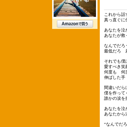
これから話
真っ直ぐに
あなたを泣
あなたが救
なんでだろ
最低だろ 
それでも僕
愛すべき笑
何度も 何
伸ばした手
間違いだら
僕を作って
誰かの涙を
あなたを泣
あなたから
“なんでだ