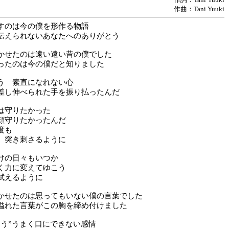
作曲：Tani Yuuki
すのは今の僕を形作る物語
伝えられないあなたへのありがとう
かせたのは遠い遠い昔の僕でした
ったのは今の僕だと知りました
う 素直になれない心
差し伸べられた手を振り払ったんだ
は守りたかった
顔守りたかったんだ
度も
 突き刺さるように
けの日々もいつか
く力に変えてゆこう
拭えるように
かせたのは思ってもいない僕の言葉でした
溢れた言葉がこの胸を締め付けました
ろう”うまく口にできない感情