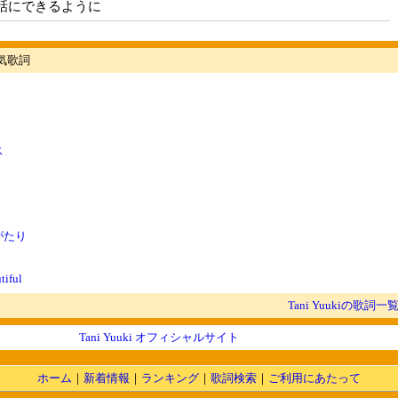
話にできるように
の人気歌詞
ス
がたり
tiful
Tani Yuukiの歌詞一
Tani Yuuki オフィシャルサイト
ホーム
｜
新着情報
｜
ランキング
｜
歌詞検索
｜
ご利用にあたって