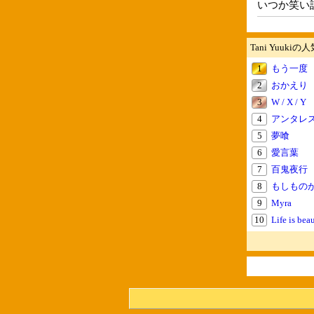
いつか笑い
Tani Yuuki
1
もう一度
2
おかえり
3
W / X / Y
4
アンタレ
5
夢喰
6
愛言葉
7
百鬼夜行
8
もしもの
9
Myra
10
Life is beau