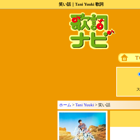
笑い話｜Tani Yuuki 歌詞
ス
ホーム
>
Tani Yuuki
> 笑い話