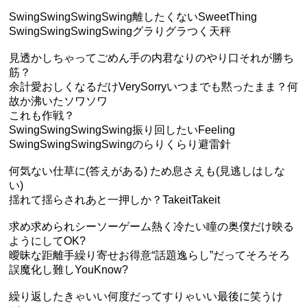
SwingSwingSwingSwing離したくないSweetThing
SwingSwingSwingSwingグラりグラつく天秤
見透かしちゃってごめん手の内君なりのやり口それが勝ち
筋？
余計愛おしくなるだけVerySorryいつまでも黙ったまま？何
故か沸いたソワソワ
これも作戦？
SwingSwingSwingSwing振り回したいFeeling
SwingSwingSwingSwingのらりくらり避雷針
何気ない仕草に(答えがある) ため息さえも(見逃しはしな
い)
揺れて揺らされあと一押しか？TakeitTakeit
求め求められシーソーゲーム熱く冷たい瞳の奥僕だけ映る
ようにしてOK?
曖昧な距離手繰り寄せお得意“話題逸らし”だってそろそろ
誤魔化し難しYouKnow?
繰り返したきゃいい何度だってすりゃいい最後に笑うけ