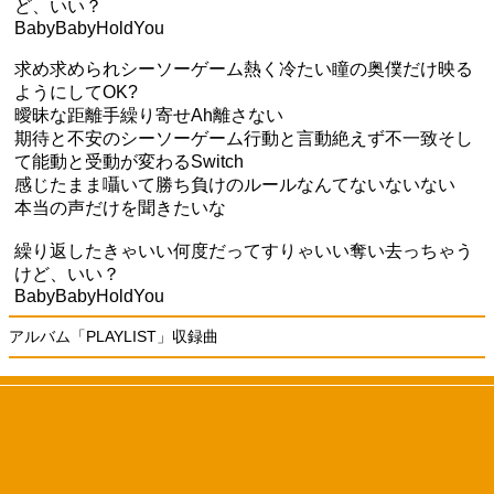
ど、いい？
BabyBabyHoldYou
求め求められシーソーゲーム熱く冷たい瞳の奥僕だけ映る
ようにしてOK?
曖昧な距離手繰り寄せAh離さない
期待と不安のシーソーゲーム行動と言動絶えず不一致そし
て能動と受動が変わるSwitch
感じたまま囁いて勝ち負けのルールなんてないないない
本当の声だけを聞きたいな
繰り返したきゃいい何度だってすりゃいい奪い去っちゃう
けど、いい？
BabyBabyHoldYou
アルバム「PLAYLIST」収録曲