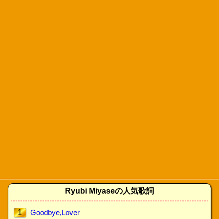
Ryubi Miyaseの人気歌詞
1
Goodbye,Lover