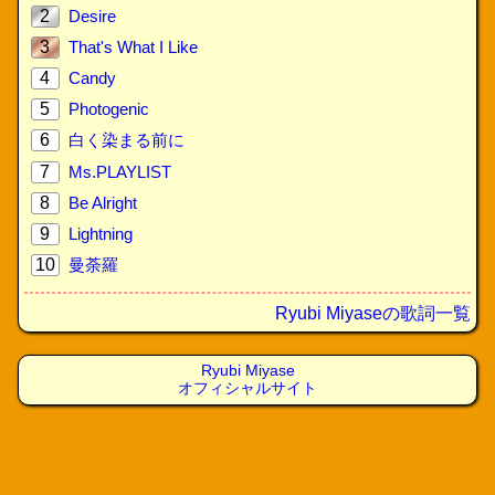
2
Desire
3
That's What I Like
4
Candy
5
Photogenic
6
白く染まる前に
7
Ms.PLAYLIST
8
Be Alright
9
Lightning
10
曼荼羅
Ryubi Miyaseの歌詞一覧
Ryubi Miyase
オフィシャルサイト