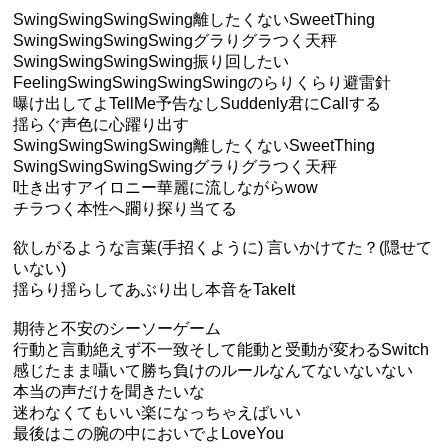
SwingSwingSwingSwing離したくないSweetThing
SwingSwingSwingSwingグラりグラつく天秤
SwingSwingSwingSwing振り回したい
FeelingSwingSwingSwingSwingのらりくらり避雷針
曝け出してよTellMe予告なしSuddenly君にCallする
揺らぐ声色に心躍り出す
SwingSwingSwingSwing離したくないSweetThing
SwingSwingSwingSwingグラりグラつく天秤
吐き出すアイロニー華麗に流しながらwow
チラつく本性へ躙り探り当てる
欲しがるような言葉(手招くように) 言いかけてた？(隠せて
いない)
揺らり揺らしてあぶり出し本音をTakeIt
期待と不安のシーソーゲーム
行動と言動絶えず不一致そして能動と受動が変わるSwitch
感じたまま囁いて勝ち負けのルールなんてないないない
本当の声だけを聞きたいな
迷わなくてもいい楽になっちゃえばいい
最後はこの腕の中においでよLoveYou