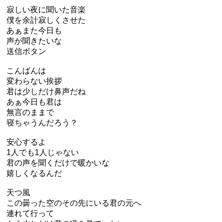
寂しい夜に聞いた音楽
僕を余計寂しくさせた
あぁまた今日も
声が聞きたいな
送信ボタン
こんばんは
変わらない挨拶
君は少しだけ鼻声だね
あぁ今日も君は
無言のままで
寝ちゃうんだろう？
安心するよ
1人でも1人じゃない
君の声を聞くだけで暖かいな
嬉しくなるんだ
天つ風
この曇った空のその先にいる君の元へ
連れて行って