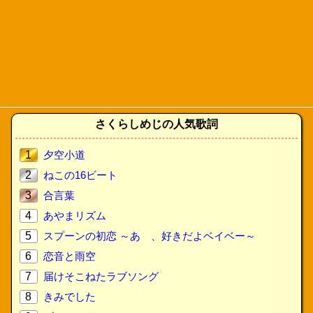
さくらしめじの人気歌詞
1
夕空小道
2
ねこの16ビート
3
合言葉
4
あやまリズム
5
スプーンの初恋 ～あゝ、好きだよベイベー～
6
恋音と雨空
7
届けそこねたラブソング
8
きみでした