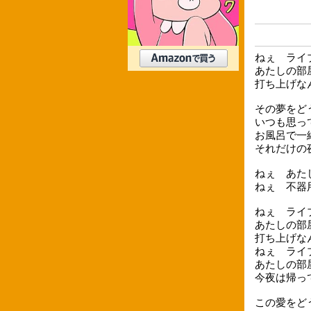
ねぇ ライ
あたしの部
打ち上げな
その夢をど
いつも思っ
お風呂で一
それだけの
ねぇ あた
ねぇ 不器
ねぇ ライ
あたしの部
打ち上げな
ねぇ ライ
あたしの部
今夜は帰っ
この愛をど