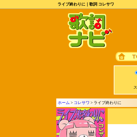
ライブ終わりに｜歌詞 コレサワ
ス
ホーム
>
コレサワ
> ライブ終わりに