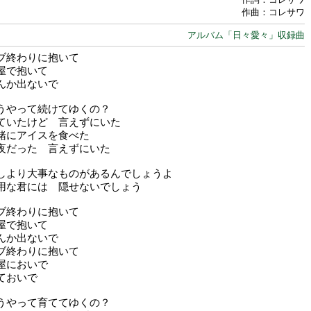
作曲：コレサワ
アルバム「日々愛々」収録曲
ブ終わりに抱いて
屋で抱いて
んか出ないで
うやって続けてゆくの？
ていたけど 言えずにいた
緒にアイスを食べた
夜だった 言えずにいた
しより大事なものがあるんでしょうよ
用な君には 隠せないでしょう
ブ終わりに抱いて
屋で抱いて
んか出ないで
ブ終わりに抱いて
屋においで
ておいで
うやって育ててゆくの？