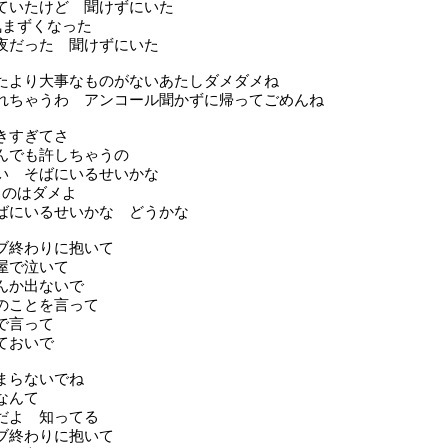
ていたけど 聞けずにいた
気まずくなった
夜だった 聞けずにいた
たより大事なものがないあたしダメダメね
れちゃうわ アンコール聞かずに帰ってごめんね
きすぎてさ
んでも許しちゃうの
い そばにいるせいかな
るのはダメよ
ばにいるせいかな どうかな
ブ終わりに抱いて
屋で泣いて
んか出ないで
のことを言って
で言って
ておいで
まらないでね
なんて
だよ 知ってる
ブ終わりに抱いて