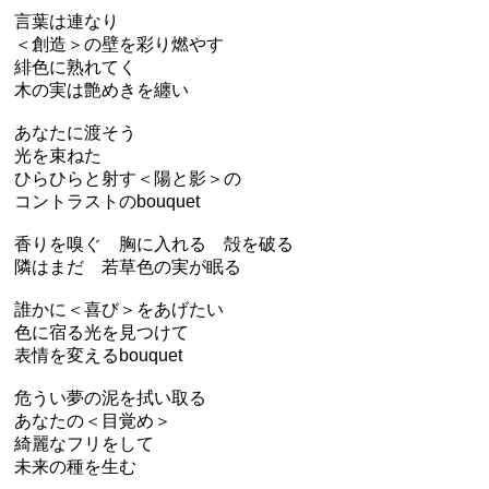
言葉は連なり
＜創造＞の壁を彩り燃やす
緋色に熟れてく
木の実は艶めきを纏い
あなたに渡そう
光を束ねた
ひらひらと射す＜陽と影＞の
コントラストのbouquet
香りを嗅ぐ 胸に入れる 殻を破る
隣はまだ 若草色の実が眠る
誰かに＜喜び＞をあげたい
色に宿る光を見つけて
表情を変えるbouquet
危うい夢の泥を拭い取る
あなたの＜目覚め＞
綺麗なフリをして
未来の種を生む