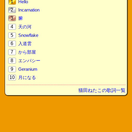
1
Hello
2
Incarnation
3
腑
4
天の河
5
Snowflake
6
入道雲
7
から部屋
8
エンパシー
9
Geranium
10
月になる
猫田ねたこの歌詞一覧