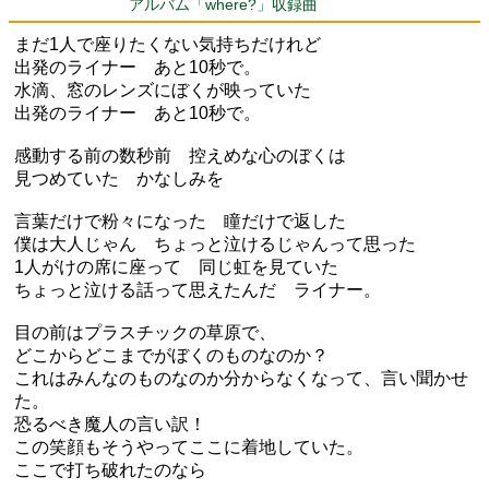
アルバム「where?」収録曲
まだ1人で座りたくない気持ちだけれど
出発のライナー あと10秒で。
水滴、窓のレンズにぼくが映っていた
出発のライナー あと10秒で。
感動する前の数秒前 控えめな心のぼくは
見つめていた かなしみを
言葉だけで粉々になった 瞳だけで返した
僕は大人じゃん ちょっと泣けるじゃんって思った
1人がけの席に座って 同じ虹を見ていた
ちょっと泣ける話って思えたんだ ライナー。
目の前はプラスチックの草原で、
どこからどこまでがぼくのものなのか？
これはみんなのものなのか分からなくなって、言い聞かせ
た。
恐るべき魔人の言い訳！
この笑顔もそうやってここに着地していた。
ここで打ち破れたのなら