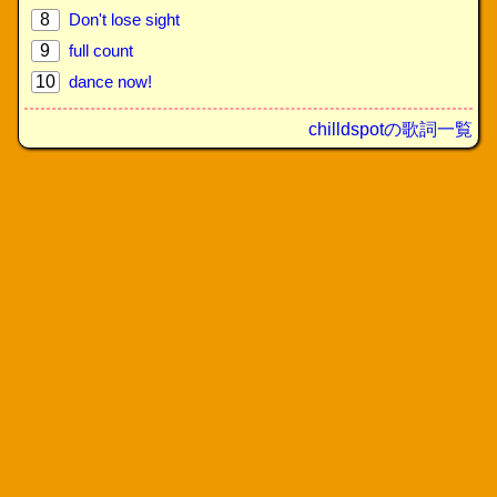
8
Don't lose sight
9
full count
10
dance now!
chilldspotの歌詞一覧