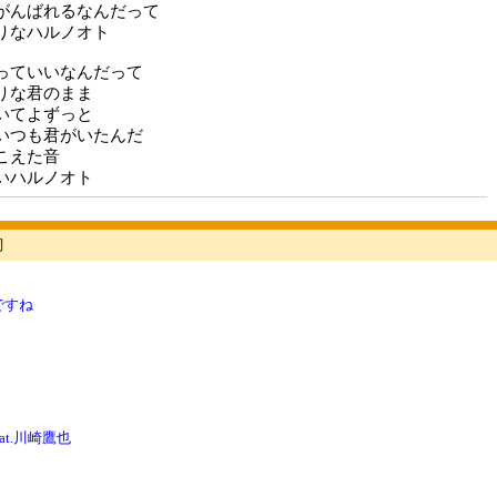
がんばれるなんだって
りなハルノオト
っていいなんだって
りな君のまま
いてよずっと
いつも君がいたんだ
こえた音
いハルノオト
詞
ですね
eat.川崎鷹也