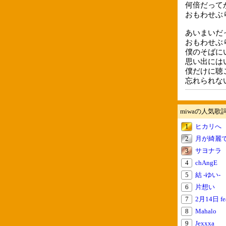
何倍だって
おもわせぶ
あいまいだ
おもわせぶ
僕のそばに
思い出には
僕だけに聴
忘れられな
miwaの人気歌
1
ヒカリへ
2
月が綺麗
3
サヨナラ
4
chAngE
5
結 -ゆい-
6
片想い
7
2月14日 f
8
Mahalo
9
Jexxxa