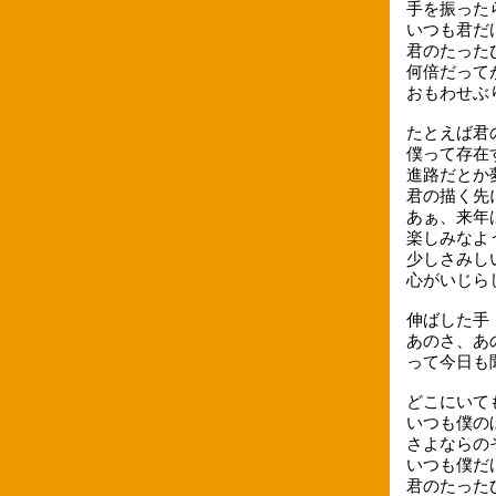
手を振った
いつも君だ
君のたった
何倍だって
おもわせぶ
たとえば君
僕って存在
進路だとか
君の描く先
あぁ、来年
楽しみなよ
少しさみし
心がいじら
伸ばした手
あのさ、あ
って今日も
どこにいて
いつも僕の
さよならの
いつも僕だ
君のたった