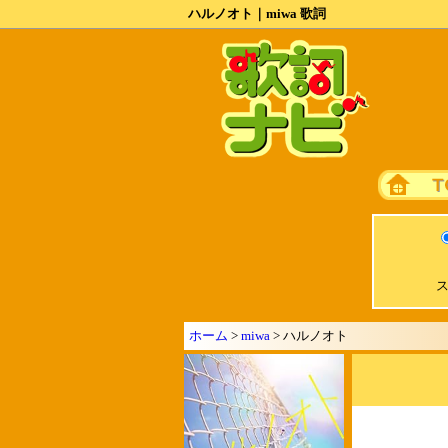
ハルノオト｜miwa 歌詞
ス
ホーム
>
miwa
> ハルノオト