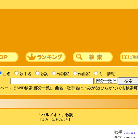
曲名
歌手名
歌詞
作詞家
作曲家
ミニ情報
ペースでAND検索(部分一致)。曲名・歌手名はよみがな(ひらがな)でも検索
「ハルノオト」歌詞
[よみ：はるのおと]
歌手：
miwa
作詞：miwa