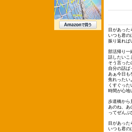
目があった
いつも君の
振り返れば
部活帰り一
話したいこ
そう言った
自分の話ば
あぁ今日も
焦れったい
くすぐった
時間が心地
歩道橋から
あのね、あ
ってぜんぶ
目があった
いつも君の