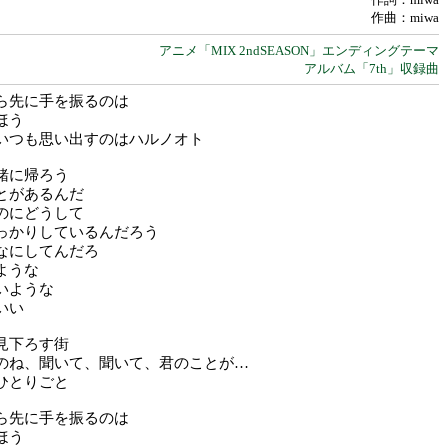
作曲：miwa
アニメ「MIX 2ndSEASON」エンディングテーマ
アルバム「7th」収録曲
ら先に手を振るのは
ほう
いつも思い出すのはハルノオト
緒に帰ろう
とがあるんだ
のにどうして
っかりしているんだろう
なにしてんだろ
ような
いような
いい
見下ろす街
のね、聞いて、聞いて、君のことが…
ひとりごと
ら先に手を振るのは
ほう