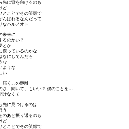
ら先に背を向けるのも
けど
ひとことでその笑顔で
がんばれるなんだって
りなハルノオト
の未来に
するのかい？
夢とか
に僕っているのかな
はなにしてんだろ
うな
いような
しい
 届くこの距離
のさ、聞いて、もいい？ 僕のことを…
聞けなくて
も先に見つけるのは
ほう
そのあと振り返るのも
けど
ひとことでその笑顔で