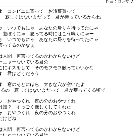
作曲：コレサワ
よ コンビニに寄って お惣菜買って
よ 寂しくはないよだって 君が待っているからね
ゃ いつでもにゃ あなたの帰りを待ってたにゃ
 遊ぼうにゃ 怒ってる時にはこう鳴くにゃー
ゃ いつでもにゃ あなたの帰りを待ってたにゃ
言ってるのかなぁ
は人間 何言ってるのかわからないけど
ーニャーないている君の
こにキスをして そのモフモフ触っていいかな
よ 君はどうだろう
よ 窓のそとにほら 大きな穴が空いたよ
てるの 寂しくはないよだって 君が戻ってくる頃で
ャ おやつくれ 夜の分のおやつくれ
は誰？ すっごく優しくしてくれた
ャ おやつくれ 夜の分のおやつくれ
だけどね
は人間 何言ってるのかわからないけど
ーにゃーないている君は