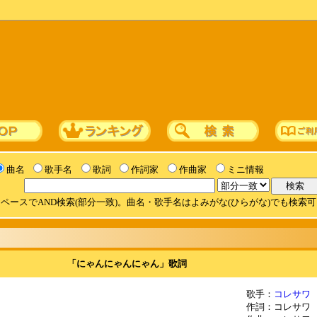
曲名
歌手名
歌詞
作詞家
作曲家
ミニ情報
ペースでAND検索(部分一致)。曲名・歌手名はよみがな(ひらがな)でも検索
「にゃんにゃんにゃん」歌詞
歌手：
コレサワ
作詞：コレサワ