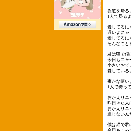
夜道を帰る
1人で帰る
愛してるに
遅いよにゃ
愛してるに
そんなこと
君は猫で僕
今日もニャ
小さいおで
愛している
夜かな暗い
1人で待っ
おかえりニ
昨日きた人
おかえりニ
通じないん
僕は猫で君
今日もにゃ