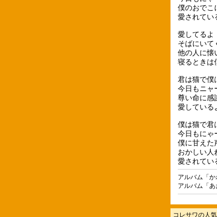
僕のおでこ
愛されてい
愛してるよ
そばにいて
他の人に懐
寝るときは
君は猫で僕
今日もニャ
尊い命に感
愛している
僕は猫で君
今日もにゃ
僕に甘えた
おかしい人
愛されてい
アルバム「か
アルバム「あ
コレサワの人気