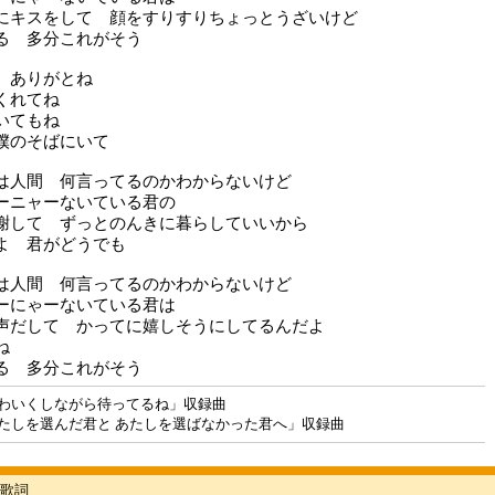
にキスをして 顔をすりすりちょっとうざいけど
る 多分これがそう
 ありがとね
くれてね
いてもね
僕のそばにいて
は人間 何言ってるのかわからないけど
ーニャーないている君の
謝して ずっとのんきに暮らしていいから
よ 君がどうでも
は人間 何言ってるのかわからないけど
ーにゃーないている君は
声だして かってに嬉しそうにしてるんだよ
ね
る 多分これがそう
わいくしながら待ってるね」収録曲
たしを選んだ君と あたしを選ばなかった君へ」収録曲
歌詞