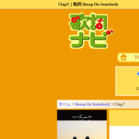
Clap!!｜歌詞 Skoop On Somebody
ス
ホーム
>
Skoop On Somebody
> Clap!!