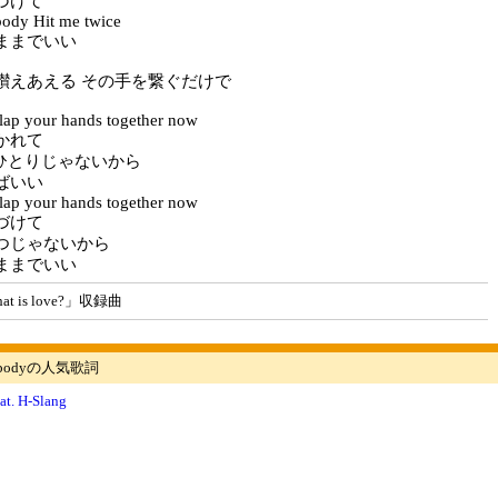
づけて
body Hit me twice
ままでいい
讃えあえる その手を繋ぐだけで
lap your hands together now
かれて
dy ひとりじゃないから
ばいい
lap your hands together now
づけて
つじゃないから
ままでいい
 is love?」収録曲
mebodyの人気歌詞
at. H-Slang