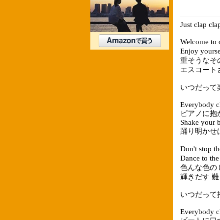
Just clap cla
Welcome 
Enjoy yo
重そうなそ
エスコート
いつだって
Everybody c
ピアノに抱
Shake your 
踊り明かせ
Don't sto
Dance to
色んな色の 
輝きだす 
いつだって
Everybody c