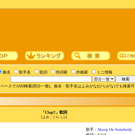
曲名
歌手名
歌詞
作詞家
作曲家
ミニ情報
ペースでAND検索(部分一致)。曲名・歌手名はよみがな(ひらがな)でも検索
「Clap!!」歌詞
[よみ：くらっぷ]
歌手：
Skoop On Somebody
作詞：S.O.S.