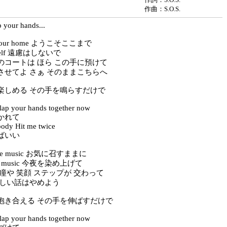
作曲：S.O.S.
p your hands...
to our home ようこそここまで
urself 遠慮はしないで
のコートは ほら この手に預けて
させてよ さぁ そのままこちらへ
楽しめる その手を鳴らすだけで
lap your hands together now
かれて
body Hit me twice
ばいい
p the music お気に召すままに
 the music 今夜を染め上げて
瞳や 笑顔 ステップが 交わって
難しい話はやめよう
抱き合える その手を伸ばすだけで
lap your hands together now