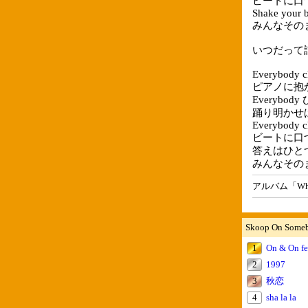
ビートに口
Shake your 
みんなその
いつだって
Everybody c
ピアノに抱
Everybo
踊り明かせ
Everybody c
ビートに口
答えはひと
みんなその
アルバム「What
Skoop On So
1
On & On fe
2
1997
3
秋恋
4
sha la la