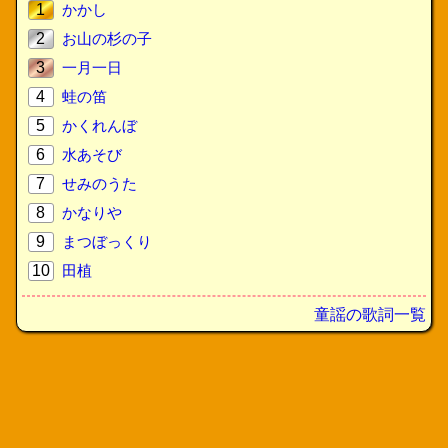
1
かかし
2
お山の杉の子
3
一月一日
4
蛙の笛
5
かくれんぼ
6
水あそび
7
せみのうた
8
かなりや
9
まつぼっくり
10
田植
童謡の歌詞一覧