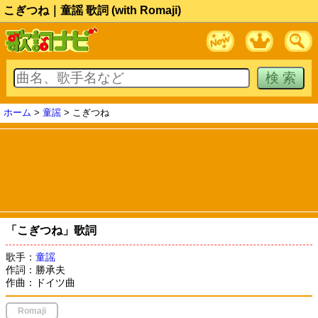
こぎつね｜童謡 歌詞 (with Romaji)
ホーム
>
童謡
> こぎつね
「こぎつね」歌詞
歌手：
童謡
作詞：勝承夫
作曲：ドイツ曲
Romaji