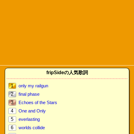
fripSideの人気歌詞
1
only my railgun
2
final phase
3
Echoes of the Stars
4
One and Only
5
everlasting
6
worlds collide