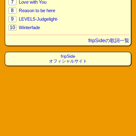
7
Love with You
8
Reason to be here
9
LEVEL5-Judgelight-
10
Winterfade
fripSideの歌詞一覧
fripSide
オフィシャルサイト