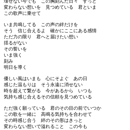
壊せない今でも この胸刻んだ日々 ずっと
変わらない想いを 見つめている 君といま
この歌声に乗せて
いま共鳴してる この声の絆だけを
そう 信じ合えるよ 確かにここにある感情
ただ力の限り 君へと届けたい想い
揺るがない
その誓いを
いま強く
刻み
明日を導く
優しい風はいまも 心にそよぐ あの日
感じた温もりは そう永遠に消せない
時を超えて繋がる 今があるから いつも
気持ち感じ合えるその信頼を見つめている
ただ強く願っている 君のその目の前でいつか
この歌を一緒に 高鳴る気持ちを合わせて
その時感じ合う 絆のその形はきっと
変わらない想いで溢れること この今も