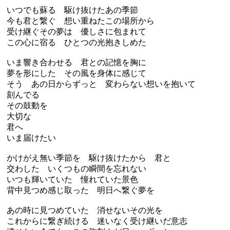
いつでも蘇る 駆け抜けたあの季節
今も君と繋ぐ 想い重ねたこの場所から
受け継ぐその夢は 優しさに包まれて
この心に宿る ひとつの光抱きしめた
いま響き合わせる 君との記憶を胸に
夢を形にした その風を身体に感じて
そう あの日からずっと 変わらない想いを抱いて
刻んでる
その鼓動を
大切な
君へ
いま届けたい
かけがえ無い季節を 駆け抜けたから 君と
交わした いくつもの瞬間を忘れない
いつも輝いていた 憧れていた景色
背中見つめ感じ取った 明日へ繋ぐ夢を
あの時に見つめていた 消せないその光を
これからに繋ぎ続ける 迷いなく受け継いだ意志