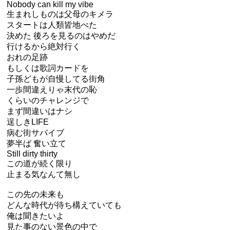
Nobody can kill my vibe
生まれしものは父母のキメラ
スタートは人類皆地べた
決めた 後ろを見るのはやめだ
行けるから絶対行く
おれの足跡
もしくは歌詞カードを
子孫どもが自慢してる街角
一歩間違えりゃ末代の恥
くらいのチャレンジで
まず間違いはナシ
逞しきLIFE
病む街サバイブ
夢半ば 奮い立て
Still dirty thirty
この道が続く限り
止まる気なんて無し
この先の未来も
どんな時代が待ち構えていても
俺は聞きたいよ
見た事のない景色の中で