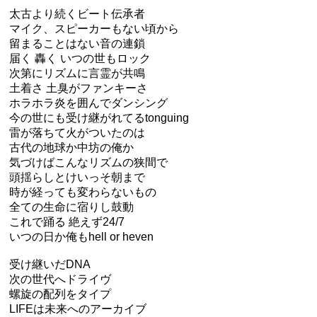
太古より続くビート伝承者
マイク、スピーカーもない頃から
留まることはない音の連鎖
届く 轟く いつの世もロック
次第にリズムに言霊が共鳴
土着さ 土臭がファンキーさ
ホラホラ炎を囲んでダンシング
今の世にも受け継がれてるtonguing
雷が落ちて火がついたのは
古代の地球か中坊の俺か
気づけばこんなリズムの狭間で
頭揺らしとけいっそ朝まで
時が経っても変わらないもの
全ての生命に宿りし鼓動
これで踊る 絶えず24/7
いつの日か俺もhell or heven
受け継いだDNA
次の世代へドライヴ
螺旋の配列をタイプ
LIFEは未来へのアーカイブ