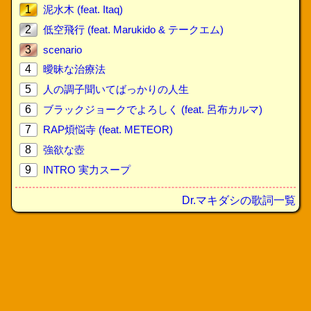
1
泥水木 (feat. Itaq)
2
低空飛行 (feat. Marukido & テークエム)
3
scenario
4
曖昧な治療法
5
人の調子聞いてばっかりの人生
6
ブラックジョークでよろしく (feat. 呂布カルマ)
7
RAP煩悩寺 (feat. METEOR)
8
強欲な壺
9
INTRO 実力スープ
Dr.マキダシの歌詞一覧