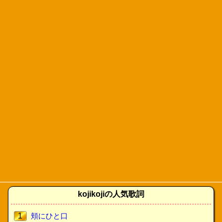
kojikojiの人気歌詞
1
頬にひと口