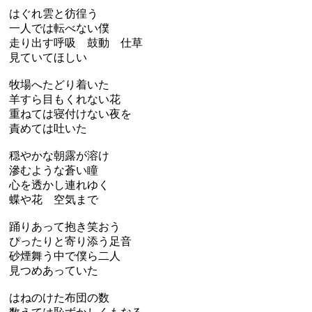
はぐれ雲と彷徨う
一人では転べない僕
走り出す呼吸 鼓動 仕草
見ていてほしい
牧場へたどり着いた
羊すら目もくれない花
重ねては寝付けない夜を
責めては吐いた
穏やかな朝露が溶け
滲むような蒼い瞳
心を透かし連れゆく
蝶や花 空気まで
踊りあって抱き笑おう
ぴったりと寄り添う足音
砂煙舞う中で僕ら二人
見つめあっていた
はねのけた布団の数