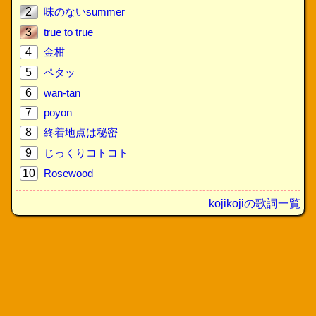
2
味のないsummer
3
true to true
4
金柑
5
ペタッ
6
wan-tan
7
poyon
8
終着地点は秘密
9
じっくりコトコト
10
Rosewood
kojikojiの歌詞一覧