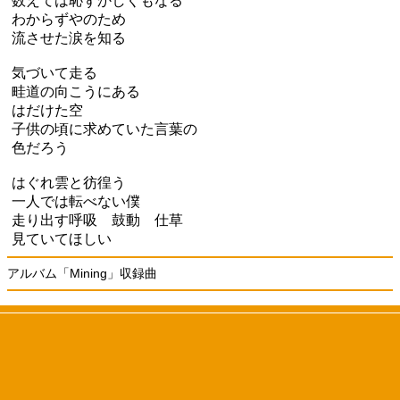
数えては恥ずかしくもなる
わからずやのため
流させた涙を知る
気づいて走る
畦道の向こうにある
はだけた空
子供の頃に求めていた言葉の
色だろう
はぐれ雲と彷徨う
一人では転べない僕
走り出す呼吸 鼓動 仕草
見ていてほしい
アルバム「Mining」収録曲