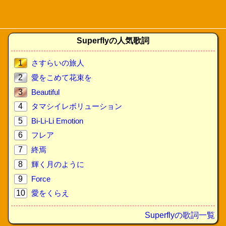
Superflyの人気歌詞
1
さすらいの旅人
2
愛をこめて花束を
3
Beautiful
4
タマシイレボリューション
5
Bi-Li-Li Emotion
6
フレア
7
終焉
8
輝く月のように
9
Force
10
愛をくらえ
Superflyの歌詞一覧