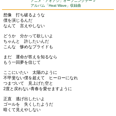
アニメ「アオアシ」オープニングテーマ
アルバム「Heat Wave」収録曲
想像 打ち破るような
僕を演じるんだ
なんて 言えやしない
どうか 分かって欲しいよ
ちゃんと 許したいんだ
こんな 惨めなプライドも
まだ 運命が答えを知るなら
もう一回夢を信じて
ここにいたい 太陽のように
不甲斐ない僕を超えて ヒーローになれ
つまづいて 見上げた空と
2度と戻れない青春を愛せますように
正直 逃げ出したいよ
ゴールを 失くしたようだ
暗くて見えやしない