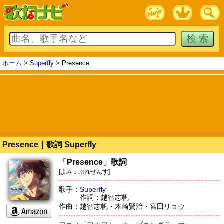
ホーム
>
Superfly
> Presence
Presence｜歌詞 Superfly
「Presence」歌詞
[よみ：ぷれぜんす]
歌手：
Superfly
作詞：越智志帆
作曲：越智志帆・木崎賢治・宮田リョウ