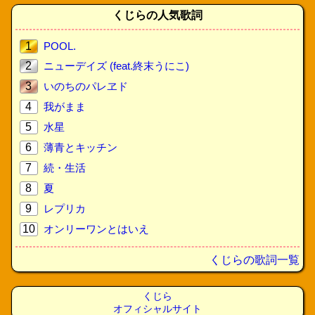
くじらの人気歌詞
1
POOL.
2
ニューデイズ (feat.終末うにこ)
3
いのちのパレヱド
4
我がまま
5
水星
6
薄青とキッチン
7
続・生活
8
夏
9
レプリカ
10
オンリーワンとはいえ
くじらの歌詞一覧
くじら
オフィシャルサイト