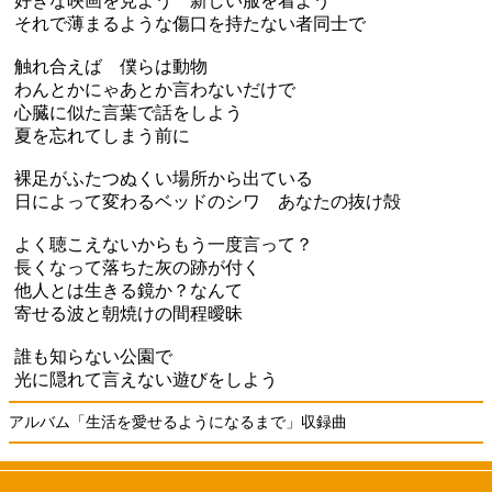
好きな映画を見よう 新しい服を着よう
それで薄まるような傷口を持たない者同士で
触れ合えば 僕らは動物
わんとかにゃあとか言わないだけで
心臓に似た言葉で話をしよう
夏を忘れてしまう前に
裸足がふたつぬくい場所から出ている
日によって変わるベッドのシワ あなたの抜け殻
よく聴こえないからもう一度言って？
長くなって落ちた灰の跡が付く
他人とは生きる鏡か？なんて
寄せる波と朝焼けの間程曖昧
誰も知らない公園で
光に隠れて言えない遊びをしよう
アルバム「生活を愛せるようになるまで」収録曲