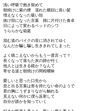
浅い呼吸で抱き留めて
朝焼けに紫の煙 濡れた横顔に長い髪
増えなくなった吸い殻
抜け殻になった言葉 雑に片付けた食卓
日によって変わるベッドのシワ
うららかな箱庭
混む道のバイクの音に消されてゆく
なんだか騙し騙し生ききれてしまった
よく聴こえないからもう一度言って？
長くなって落ちた灰の跡が付く
他人とは生きる鏡か？なんて
寄せる波と朝焼けの間程曖昧
愛しいと思った口先から
息と出る言葉は形を持たない命のようで
君の胸にうずまりながら触れる
見えない何かに僕ら反射して
自分が誰かを知っていく