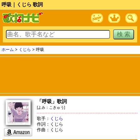
呼吸｜くじら 歌詞
ホーム
>
くじら
> 呼吸
「呼吸」歌詞
[よみ：こきゅう]
歌手：
くじら
作詞：くじら
作曲：くじら