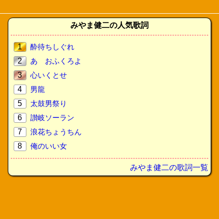
みやま健二の人気歌詞
1
酔待ちしぐれ
2
あゝおふくろよ
3
心いくとせ
4
男龍
5
太鼓男祭り
6
讃岐ソーラン
7
浪花ちょうちん
8
俺のいい女
みやま健二の歌詞一覧