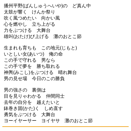
播州平野(ばんしゅうへいや)の ど真ん中
太鼓が響く けんか祭り
吹く風つめたい 向かい風
心を燃やし 立ち上がる
力をぶつける 大舞台
雄叫(おたけ)び上げる 灘のおとこ節
生まれも育ちも この地元(じもと)
いとしい女(あいつ) 俺の命
この手で守れる 男なら
この手で夢を 勝ち取れる
神輿(みこし)をぶつける 晴れ舞台
男の見せ場 今日のこの勝負
男の強さの 裏側は
目を見りゃわかる 仲間同士
去年の自分を 越えたいと
鉢巻き固(かた)く しめ直す
勇気をぶつける 大舞台
ヨーイヤーサー ヨイヤサ 灘のおとこ節