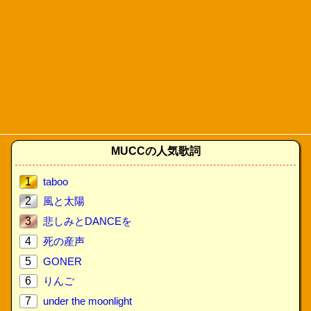
MUCCの人気歌詞
1
taboo
2
風と太陽
3
悲しみとDANCEを
4
死の産声
5
GONER
6
りんご
7
under the moonlight