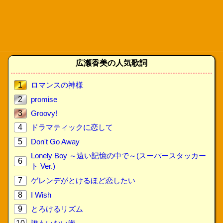
広瀬香美の人気歌詞
1
ロマンスの神様
2
promise
3
Groovy!
4
ドラマティックに恋して
5
Don't Go Away
Lonely Boy ～遠い記憶の中で～(スーパースタッカー
6
ト Ver.)
7
ゲレンデがとけるほど恋したい
8
I Wish
9
とろけるリズム