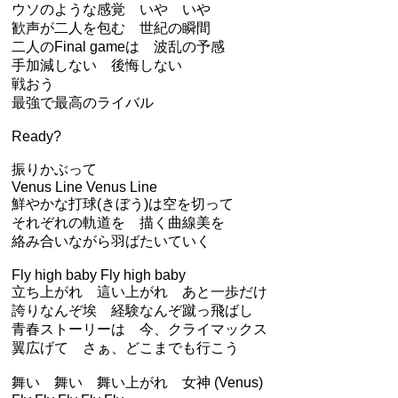
ウソのような感覚 いや いや
歓声が二人を包む 世紀の瞬間
二人のFinal gameは 波乱の予感
手加減しない 後悔しない
戦おう
最強で最高のライバル
Ready?
振りかぶって
Venus Line Venus Line
鮮やかな打球(きぼう)は空を切って
それぞれの軌道を 描く曲線美を
絡み合いながら羽ばたいていく
Fly high baby Fly high baby
立ち上がれ 這い上がれ あと一歩だけ
誇りなんぞ埃 経験なんぞ蹴っ飛ばし
青春ストーリーは 今、クライマックス
翼広げて さぁ、どこまでも行こう
舞い 舞い 舞い上がれ 女神 (Venus)