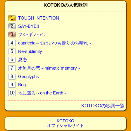
KOTOKOの人気歌詞
1
TOUGH INTENTION
2
SAY-BYE!!
3
フシ-ギノ-アナ
4
capriccio～心はいつも曇りのち晴れ～
5
Re-sublimity
6
夏恋
7
水無月の恋～mimetic memory～
8
Geoglyphs
9
Bug
10
地に還る～on the Earth～
KOTOKOの歌詞一覧
KOTOKO
オフィシャルサイト