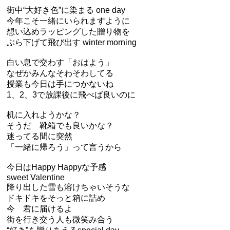
街中“大好き色”に染まる one day
今年こそ一緒にいられますように
想い込めラッピングした贈り物を
ぶら下げて飛び出す winter morning
白い息で交わす「おはよう」
なぜかみんなそわそわしてる
授業も今日は手につかないね
1、2、3で放課後に飛べば良いのに
机に入れようかな？
そうだ 靴箱でも良いかな？
迷ってる間に突然
「一緒に帰ろう」って言うから
今日はHappy Happyな予感
sweet Valentine
降り出した雪も溶けちゃいそうな
ドキドキをそっと箱に詰め
今 君に届けるよ
街を行き交う人も微笑み合う