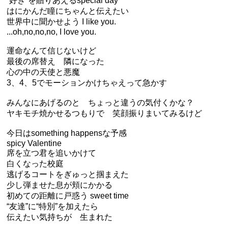
“好き”を贈りあえるspecial day
はにかんだ瞳にちゃんと伝えたい
世界中に聞かせよう I like you.
...oh,no,no,no, I love you.
運命なんて信じないけど
最後の席替え 隣になった
心の中の天使と悪魔
3、4、5でモーションかけちゃえって急かす
みんなにあげるのと ちょっと違うの気付くかな？
ヤキモチ焼かせるつもりで 笑顔振りまいてみるけど
今日はsomething happensな予感
spicy Valentine
席を立つ君を追いかけて
白くなった校庭
逃げるコートをぎゅっと掴まえた
少し弾ませた息が頬にかかる
初めての距離に戸惑う sweet time
“友達”に“特別”を加えたら
伝えたい気持ちが 生まれた