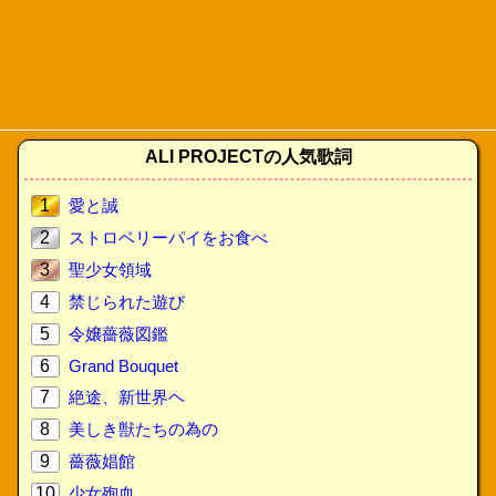
ALI PROJECTの人気歌詞
1
愛と誠
2
ストロベリーパイをお食べ
3
聖少女領域
4
禁じられた遊び
5
令嬢薔薇図鑑
6
Grand Bouquet
7
絶途、新世界ヘ
8
美しき獣たちの為の
9
薔薇娼館
10
少女殉血