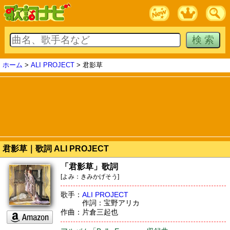
ホーム
>
ALI PROJECT
> 君影草
君影草｜歌詞 ALI PROJECT
「君影草」歌詞
[よみ：きみかげそう]
歌手：
ALI PROJECT
作詞：宝野アリカ
作曲：片倉三起也