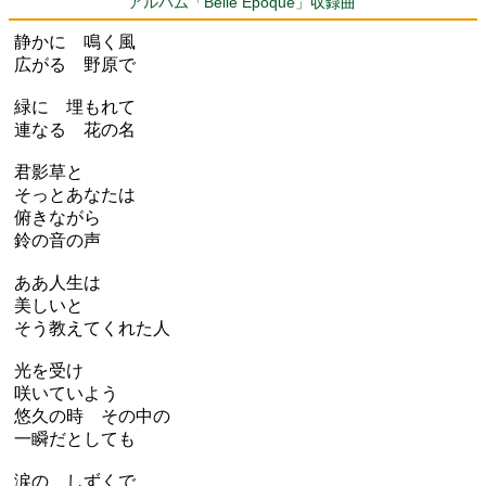
アルバム「Belle Epoque」収録曲
静かに 鳴く風
広がる 野原で
緑に 埋もれて
連なる 花の名
君影草と
そっとあなたは
俯きながら
鈴の音の声
ああ人生は
美しいと
そう教えてくれた人
光を受け
咲いていよう
悠久の時 その中の
一瞬だとしても
涙の しずくで