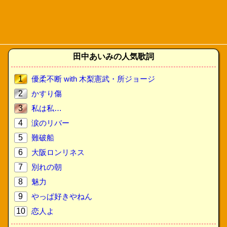
田中あいみの人気歌詞
1
優柔不断 with 木梨憲武・所ジョージ
2
かすり傷
3
私は私…
4
涙のリバー
5
難破船
6
大阪ロンリネス
7
別れの朝
8
魅力
9
やっぱ好きやねん
10
恋人よ