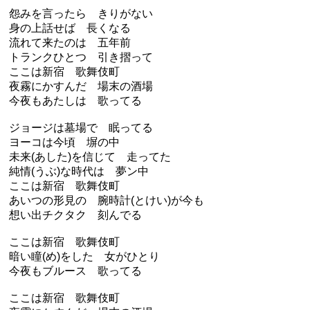
怨みを言ったら きりがない
身の上話せば 長くなる
流れて来たのは 五年前
トランクひとつ 引き摺って
ここは新宿 歌舞伎町
夜霧にかすんだ 場末の酒場
今夜もあたしは 歌ってる
ジョージは墓場で 眠ってる
ヨーコは今頃 塀の中
未来(あした)を信じて 走ってた
純情(うぶ)な時代は 夢ン中
ここは新宿 歌舞伎町
あいつの形見の 腕時計(とけい)が今も
想い出チクタク 刻んでる
ここは新宿 歌舞伎町
暗い瞳(め)をした 女がひとり
今夜もブルース 歌ってる
ここは新宿 歌舞伎町