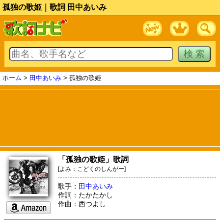
孤独の歌姫｜歌詞 田中あいみ
ホーム
>
田中あいみ
> 孤独の歌姫
「孤独の歌姫」歌詞
[よみ：こどくのしんがー]
歌手：
田中あいみ
作詞：たかたかし
作曲：西つよし