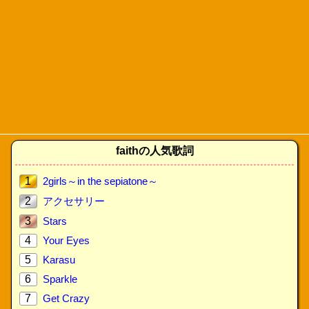
faithの人気歌詞
1
2girls～in the sepiatone～
2
アクセサリー
3
Stars
4
Your Eyes
5
Karasu
6
Sparkle
7
Get Crazy