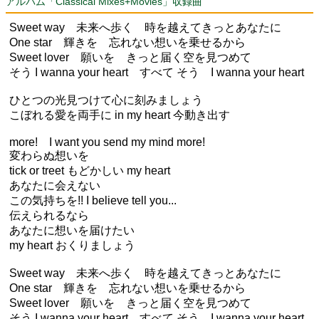
アルバム「Classical Mixes+Movies」収録曲
Sweet way 未来へ歩く 時を越えてきっとあなたに
One star 輝きを 忘れない想いを乗せるから
Sweet lover 願いを きっと届く空を見つめて
そう I wanna your heart すべて そう I wanna your heart
ひとつの光見つけて心に刻みましょう
こぼれる愛を両手に in my heart 今動き出す
more! I want you send my mind more!
変わらぬ想いを
tick or treet もどかしい my heart
あなたに会えない
この気持ちを!! I believe tell you...
伝えられるなら
あなたに想いを届けたい
my heart おくりましょう
Sweet way 未来へ歩く 時を越えてきっとあなたに
One star 輝きを 忘れない想いを乗せるから
Sweet lover 願いを きっと届く空を見つめて
そう I wanna your heart すべて そう I wanna your heart