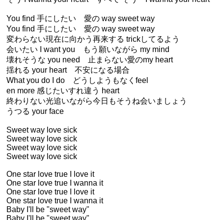
You find 手にしたい 愛の way sweet way
You find 手にしたい 愛の way sweet way
変わらない現在に向かう再来する trickしてるよう
会いたい I want you もう願いながら my mind
壊れそうな you need 止まらない愛のmy heart
揺れる your heart 不安になる場合
What you do I do どうしようもなくfeel
en more 感じたいすれ違う heart
終わりない光追いながら今日もそうね会いましょう
うつる your face
Sweet way love sick
Sweet way love sick
Sweet way love sick
Sweet way love sick
One star love true I love it
One star love true I wanna it
One star love true I love it
One star love true I wanna it
Baby I'll be "sweet way"
Baby I'll be "sweet way"