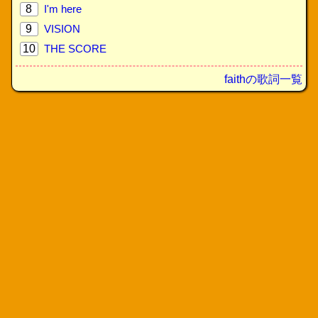
8
I'm here
9
VISION
10
THE SCORE
faithの歌詞一覧