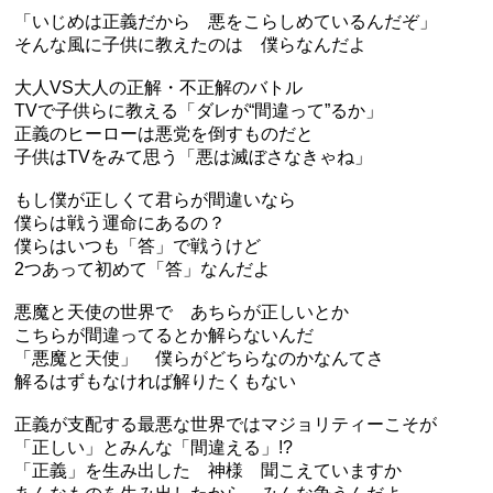
「いじめは正義だから 悪をこらしめているんだぞ」
そんな風に子供に教えたのは 僕らなんだよ
大人VS大人の正解・不正解のバトル
TVで子供らに教える「ダレが“間違って”るか」
正義のヒーローは悪党を倒すものだと
子供はTVをみて思う「悪は滅ぼさなきゃね」
もし僕が正しくて君らが間違いなら
僕らは戦う運命にあるの？
僕らはいつも「答」で戦うけど
2つあって初めて「答」なんだよ
悪魔と天使の世界で あちらが正しいとか
こちらが間違ってるとか解らないんだ
「悪魔と天使」 僕らがどちらなのかなんてさ
解るはずもなければ解りたくもない
正義が支配する最悪な世界ではマジョリティーこそが
「正しい」とみんな「間違える」!?
「正義」を生み出した 神様 聞こえていますか