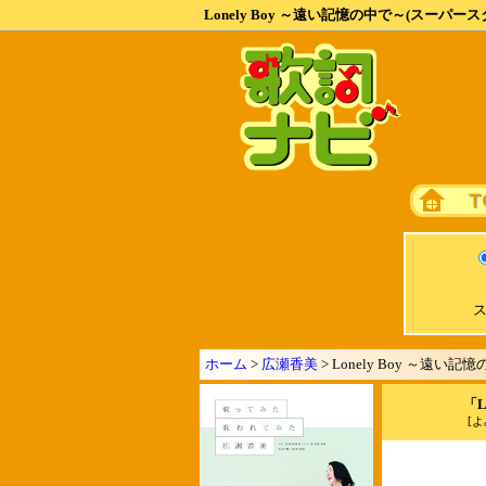
Lonely Boy ～遠い記憶の中で～(スーパース
ス
ホーム
>
広瀬香美
> Lonely Boy ～遠い
「L
[