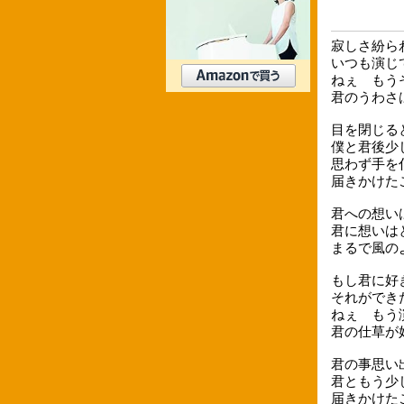
寂しさ紛ら
いつも演じ
ねぇ もう
君のうわさ
目を閉じる
僕と君後少
思わず手を
届きかけた
君への想い
君に想いは
まるで風のように
もし君に好
それができ
ねぇ もう
君の仕草が
君の事思い
君ともう少
届きかけた