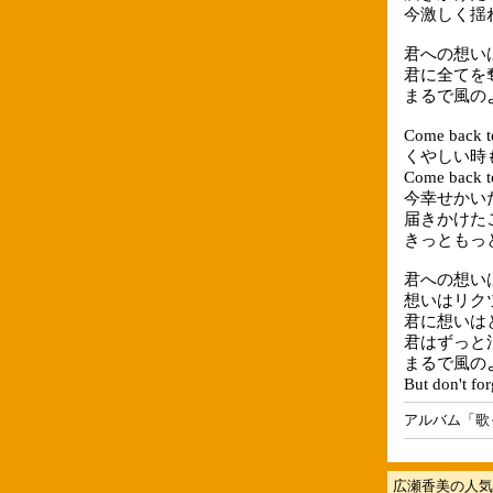
今激しく揺
君への想い
君に全てを
まるで風の
Come bac
くやしい時
Come ba
今幸せかい
届きかけた
きっともっ
君への想い
想いはリク
君に想いは
君はずっと
まるで風の
But don't 
アルバム「歌
広瀬香美の人気