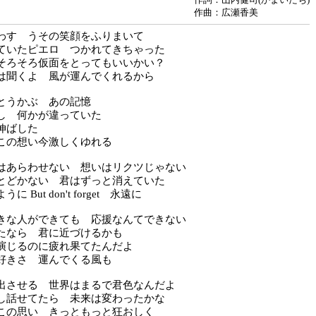
作曲：広瀬香美
わす うその笑顔をふりまいて
ていたピエロ つかれてきちゃった
そろそろ仮面をとってもいいかい？
は聞くよ 風が運んでくれるから
とうかぶ あの記憶
し 何かが違っていた
伸ばした
この想い今激しくゆれる
はあらわせない 想いはリクツじゃない
とどかない 君はずっと消えていた
 But don't forget 永遠に
きな人ができても 応援なんてできない
たなら 君に近づけるかも
演じるのに疲れ果てたんだよ
好きさ 運んでくる風も
出させる 世界はまるで君色なんだよ
し話せてたら 未来は変わったかな
この思い きっともっと狂おしく