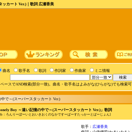
タッカート Ver.)｜歌詞 広瀬香美
曲名
歌手名
歌詞
作詞家
作曲家
ミニ情報
ペースでAND検索(部分一致)。曲名・歌手名はよみがな(ひらがな)でも検索
記憶の中で～(スーパースタッカート Ver.)
onely Boy ～遠い記憶の中で～(スーパースタッカート Ver.)」歌詞
よみ：ろんりーぼーいとおいきおくのなかですーぱーすたっかーとばーじょん]
歌手：
広瀬香美
作詞：山内健司(かまいたち)