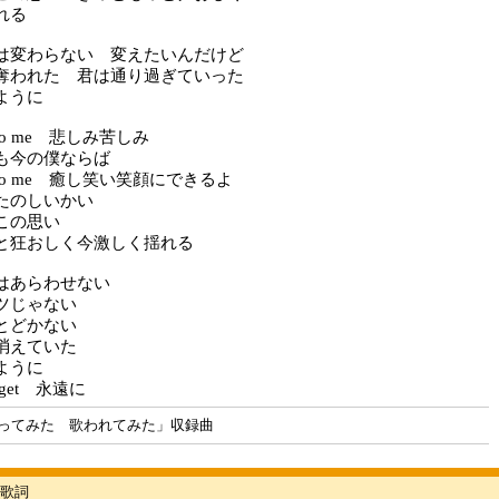
れる
は変わらない 変えたいんだけど
奪われた 君は通り過ぎていった
ように
k to me 悲しみ苦しみ
も今の僕ならば
ck to me 癒し笑い笑顔にできるよ
たのしいかい
この思い
と狂おしく今激しく揺れる
はあらわせない
ツじゃない
とどかない
消えていた
ように
forget 永遠に
ってみた 歌われてみた」収録曲
歌詞