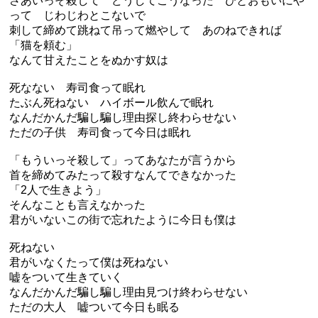
さあいっそ殺して どうしてこうなった ひとおもいにや
って じわじわとこないで
刺して締めて跳ねて吊って燃やして あのねできれば
「猫を頼む」
なんて甘えたことをぬかす奴は
死なない 寿司食って眠れ
たぶん死ねない ハイボール飲んで眠れ
なんだかんだ騙し騙し理由探し終わらせない
ただの子供 寿司食って今日は眠れ
「もういっそ殺して」ってあなたが言うから
首を締めてみたって殺すなんてできなかった
「2人で生きよう」
そんなことも言えなかった
君がいないこの街で忘れたように今日も僕は
死ねない
君がいなくたって僕は死ねない
嘘をついて生きていく
なんだかんだ騙し騙し理由見つけ終わらせない
ただの大人 嘘ついて今日も眠る