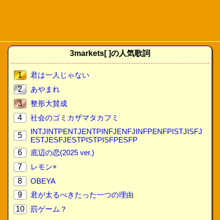
3markets[ ]の人気歌詞
1
君は一人じゃない
2
あやまれ
3
整形大賛成
4
社会のゴミカザマタカフミ
INTJINTPENTJENTPINFJENFJINFPENFPISTJISFJ
5
ESTJESFJESTPISTPISFPESFP
6
底辺の恋(2025 ver.)
7
レモン×
8
OBEYA
9
君が太るべきたった一つの理由
10
罰ゲーム？