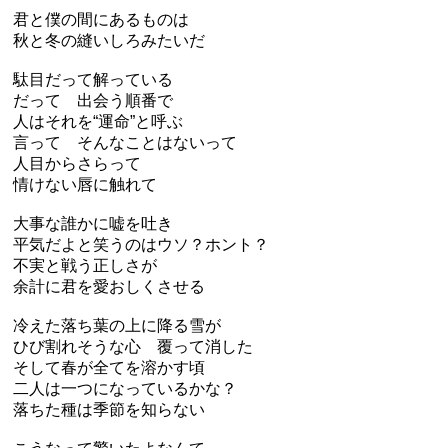
君と僕の間にあるものは
秋と冬の縫いしろみたいだ
駄目だって解っている
だって 出会う順番で
人はそれを“運命”と呼ぶ
言って そんなことはないって
人目からさらって
情けない唇に触れて
大事な誰かに嘘を吐き
平気だよと笑うのはウソ？ホント？
不実と戦う正しさが
余計に君を愛おしくさせる
冷えた落ち葉の上に降る雪が
ひび割れそうな心 覆って消した
そして春が全てを溶かす頃
二人は一つになっているかな？
落ちた種は季節を知らない