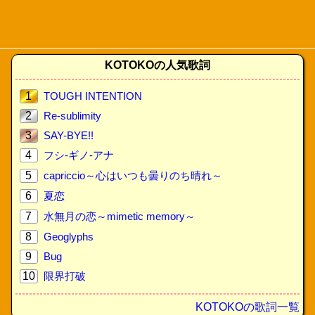
KOTOKOの人気歌詞
1
TOUGH INTENTION
2
Re-sublimity
3
SAY-BYE!!
4
フシ-ギノ-アナ
5
capriccio～心はいつも曇りのち晴れ～
6
夏恋
7
水無月の恋～mimetic memory～
8
Geoglyphs
9
Bug
10
限界打破
KOTOKOの歌詞一覧