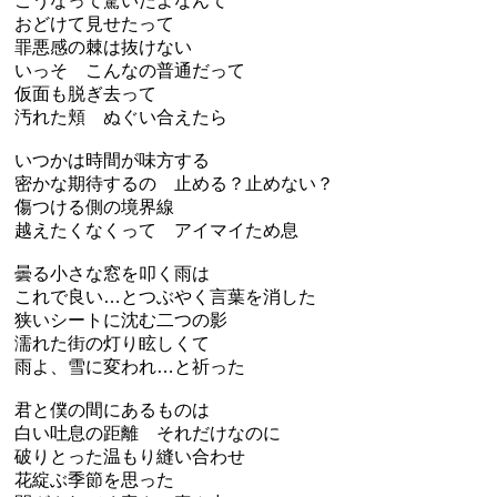
こうなって驚いたよなんて
おどけて見せたって
罪悪感の棘は抜けない
いっそ こんなの普通だって
仮面も脱ぎ去って
汚れた頬 ぬぐい合えたら
いつかは時間が味方する
密かな期待するの 止める？止めない？
傷つける側の境界線
越えたくなくって アイマイため息
曇る小さな窓を叩く雨は
これで良い…とつぶやく言葉を消した
狭いシートに沈む二つの影
濡れた街の灯り眩しくて
雨よ、雪に変われ…と祈った
君と僕の間にあるものは
白い吐息の距離 それだけなのに
破りとった温もり縫い合わせ
花綻ぶ季節を思った