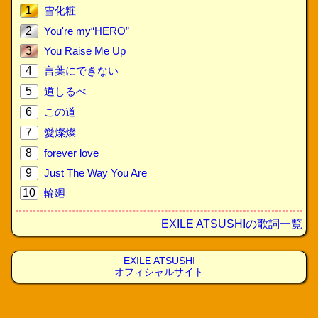
1
雪化粧
2
You're my“HERO”
3
You Raise Me Up
4
言葉にできない
5
道しるべ
6
この道
7
愛燦燦
8
forever love
9
Just The Way You Are
10
輪廻
EXILE ATSUSHIの歌詞一覧
EXILE ATSUSHI
オフィシャルサイト