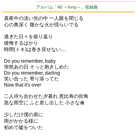
アルバム「40 ～forty～」収録曲
真夜中の淡い光の中 一人眼を閉じる
心の奥深く 微かな火が揺らいでる
過ぎた日々を振り返り
後悔するばかり
時間(トキ)は巻き戻せない…
Do you remember, baby
突然あの日 そっと抱きしめた
Do you remember, darling
笑い合った 寄り添ってた
Now that it's over
二人待ち合わせた夕暮れ 恵比寿の街角
急な雨空に ふと差し出した 小さな傘
少しだけ僕の肩に
雨がかかる様に
初めて嘘をついた