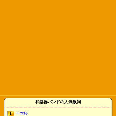
和楽器バンドの人気歌詞
1
千本桜