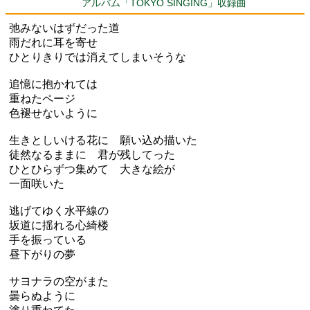
アルバム「TOKYO SINGING」収録曲
弛みないはずだった道
雨だれに耳を寄せ
ひとりきりでは消えてしまいそうな
追憶に抱かれては
重ねたページ
色褪せないように
生きとしいける花に 願い込め描いた
徒然なるままに 君が残してった
ひとひらずつ集めて 大きな絵が
一面咲いた
逃げてゆく水平線の
坂道に揺れる心綺楼
手を振っている
昼下がりの夢
サヨナラの空がまた
曇らぬように