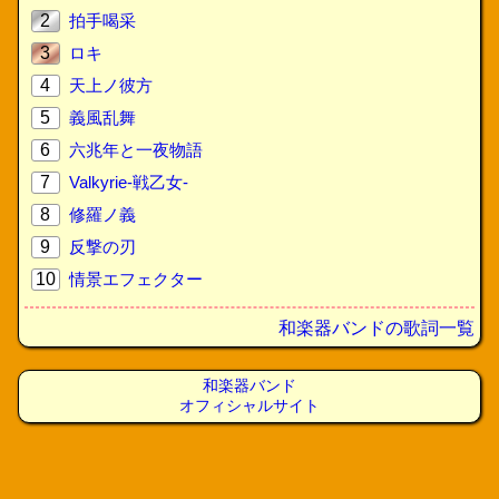
2
拍手喝采
3
ロキ
4
天上ノ彼方
5
義風乱舞
6
六兆年と一夜物語
7
Valkyrie-戦乙女-
8
修羅ノ義
9
反撃の刃
10
情景エフェクター
和楽器バンドの歌詞一覧
和楽器バンド
オフィシャルサイト