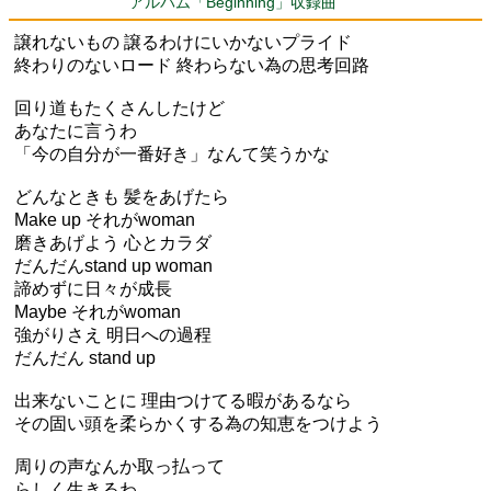
アルバム「Beginning」収録曲
譲れないもの 譲るわけにいかないプライド
終わりのないロード 終わらない為の思考回路
回り道もたくさんしたけど
あなたに言うわ
「今の自分が一番好き」なんて笑うかな
どんなときも 髪をあげたら
Make up それがwoman
磨きあげよう 心とカラダ
だんだんstand up woman
諦めずに日々が成長
Maybe それがwoman
強がりさえ 明日への過程
だんだん stand up
出来ないことに 理由つけてる暇があるなら
その固い頭を柔らかくする為の知恵をつけよう
周りの声なんか取っ払って
らしく生きるわ