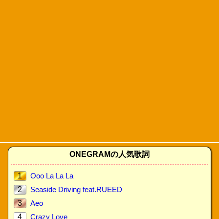
ONEGRAMの人気歌詞
1
Ooo La La La
2
Seaside Driving feat.RUEED
3
Aeo
4
Crazy Love