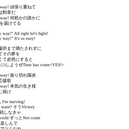
our way! 頑張り重ねて
は勲章だ
our way! 何処かの誰かに
気を届けてる
way!" All right let's fight!
 way!" It's so easy!
場所まで満たされずに
てその夢を
くて必然にすると
しようぜTime has come<YES!>
our way! 振り切れ陽炎
応援歌
our way! 本気の生き様
じ抜け
 I'm starving!
u want? そうVictory
t! 挑戦しなきゃ
 world ずっとNot come
go! 楽しんで
go! アツくなれ