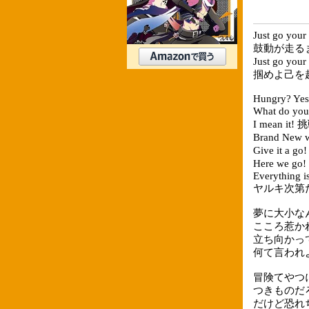
Just go y
鼓動が走るま
Just go yo
掴めよ己を
Hungry? Yes,
What do yo
I mean i
Brand New
Give it a 
Here we 
Everything i
ヤルキ次第
夢に大小な
こころ惹か
立ち向かっ
何て言われ
冒険てやつ
つきものだ
だけど恐れ