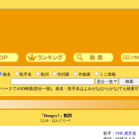
曲名
歌手名
歌詞
作詞家
作曲家
ミニ情報
ペースでAND検索(部分一致)。曲名・歌手名はよみがな(ひらがな)でも検索
「Hungry?」歌詞
[よみ：はんぐりー]
歌手：
THE 虎牙道
作詞：結城アイラ