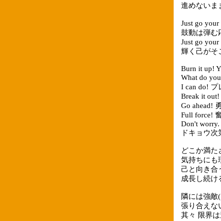
進めないままTi
Just go y
鼓動は弾む
Just go y
輝く己がそ
Burn it up! Ye
What do you
I can d
Break it o
Go ahead
Full force
Don't worry. 
ドキョウ次
どこか満た
気持ちにも
己と向き合
成長し続け
隣には強敵
張り合えな
其々 限界