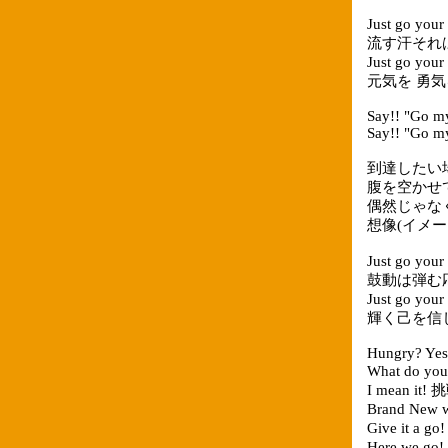
Just go y
流す汗それ
Just go y
元気を 勇
Say!! "Go my 
Say!! "Go my
到達したい
腹を空かせ
偶然じゃな
想像(イメージ)
Just go y
鼓動は弾む
Just go y
輝く己を信
Hungry? Yes,
What do yo
I mean i
Brand New
Give it a 
Here we 