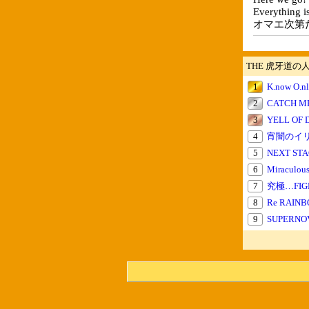
Everything i
オマエ次第
THE 虎牙道の
1
K.now O.n
2
CATCH ME
3
YELL OF 
4
宵闇のイ
5
NEXT STA
6
Miraculou
7
究極…FIG
8
Re RAIN
9
SUPERNO