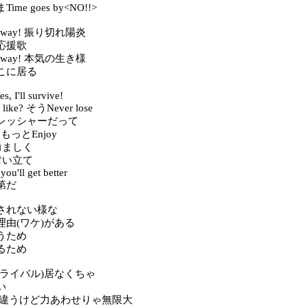
me goes by<NO!!>
our way! 振り切れ陽炎
応援歌
our way! 本気の生き様
こに居る
s, I'll survive!
 like? そうNever lose
o! プレッシャーだって
ut! もっとEnjoy
! 勇ましく
! 奮い立て
you'll get better
第だ
されない様な
理由(ワケ)がある
うため
るため
(ライバル)居なくちゃ
い
は違うけど力あわせりゃ無限大