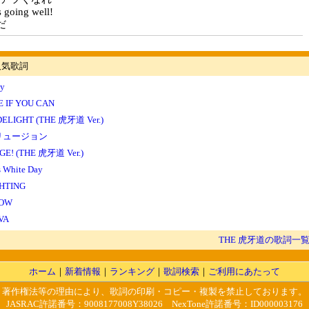
s going well!
だ
人気歌詞
ly
 IF YOU CAN
DELIGHT (THE 虎牙道 Ver.)
リュージョン
GE! (THE 虎牙道 Ver.)
s White Day
HTING
BOW
VA
THE 虎牙道の歌詞一
ホーム
｜
新着情報
｜
ランキング
｜
歌詞検索
｜
ご利用にあたって
著作権法等の理由により、歌詞の印刷・コピー・複製を禁止しております。
JASRAC許諾番号：9008177008Y38026 NexTone許諾番号：ID000003176