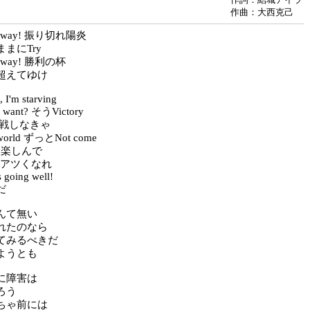
作曲：大西克己
our way! 振り切れ陽炎
まにTry
ur way! 勝利の杯
超えてゆけ
 I'm starving
u want? そうVictory
t! 挑戦しなきゃ
 world ずっとNot come
go! 楽しんで
go! アツくなれ
s going well!
だ
んて無い
れたのなら
てみるべきだ
ようとも
に障害は
ろう
ちゃ前には