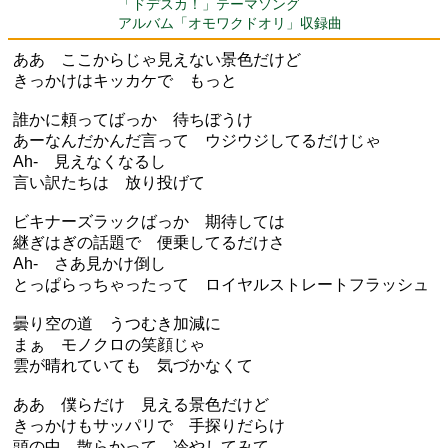
「ドデスカ！」テーマソング
アルバム「オモワクドオリ」収録曲
ああ ここからじゃ見えない景色だけど
きっかけはキッカケで もっと
誰かに頼ってばっか 待ちぼうけ
あーなんだかんだ言って ウジウジしてるだけじゃ
Ah- 見えなくなるし
言い訳たちは 放り投げて
ビキナーズラックばっか 期待しては
継ぎはぎの話題で 便乗してるだけさ
Ah- さあ見かけ倒し
とっぱらっちゃったって ロイヤルストレートフラッシュ
曇り空の道 うつむき加減に
まぁ モノクロの笑顔じゃ
雲が晴れていても 気づかなくて
ああ 僕らだけ 見える景色だけど
きっかけもサッパリで 手探りだらけ
頭の中 散らかって 冷やしてみて