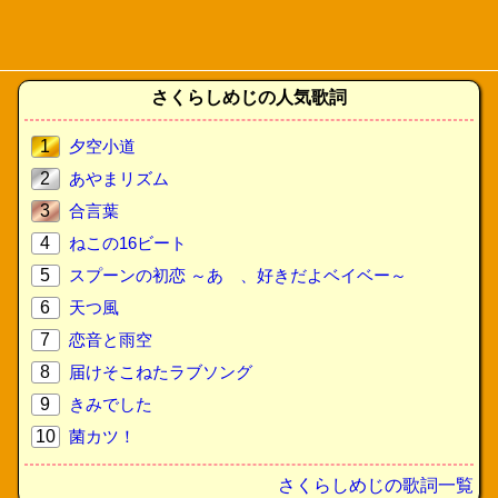
さくらしめじの人気歌詞
1
夕空小道
2
あやまリズム
3
合言葉
4
ねこの16ビート
5
スプーンの初恋 ～あゝ、好きだよベイベー～
6
天つ風
7
恋音と雨空
8
届けそこねたラブソング
9
きみでした
10
菌カツ！
さくらしめじの歌詞一覧