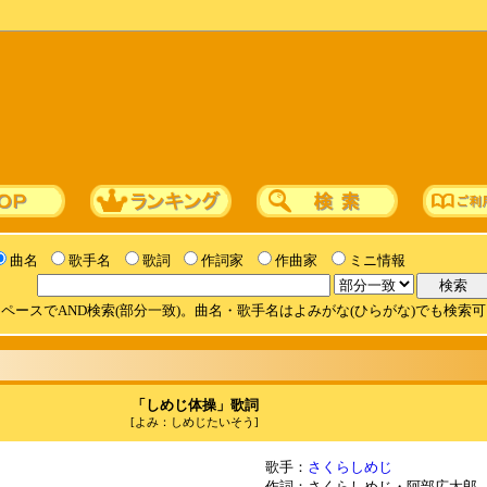
曲名
歌手名
歌詞
作詞家
作曲家
ミニ情報
ペースでAND検索(部分一致)。曲名・歌手名はよみがな(ひらがな)でも検索
「しめじ体操」歌詞
[よみ：しめじたいそう]
歌手：
さくらしめじ
作詞：さくらしめじ・阿部広太郎