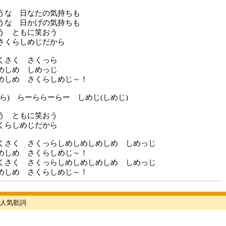
うな 日なたの気持ちも
うな 日かげの気持ちも
う ともに笑おう
さくらしめじだから
くさく さくっら
めしめ しめっじ
めしめ さくらしめじ～！
ら) らーららーらー しめじ(しめじ)
う ともに笑おう
くらしめじだから
くさく さくっらしめしめしめしめ しめっじ
めしめ さくらしめじ～！
くさく さくっらしめしめしめしめ しめっじ
めしめ さくらしめじ～！
人気歌詞