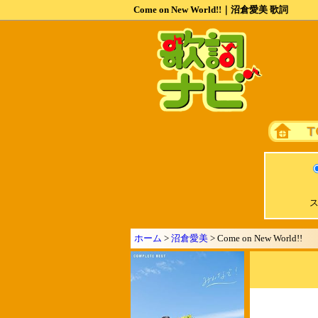
Come on New World!!｜沼倉愛美 歌詞
ス
ホーム
>
沼倉愛美
> Come on New World!!