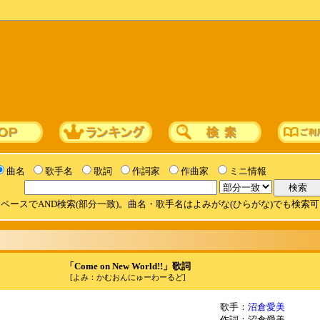
曲名
歌手名
歌詞
作詞家
作曲家
ミニ情報
ペースでAND検索(部分一致)。曲名・歌手名はよみがな(ひらがな)でも検索
「Come on New World!!」歌詞
[よみ：かむおんにゅーわーるど]
歌手：
沼倉愛美
作詞：沼倉愛美