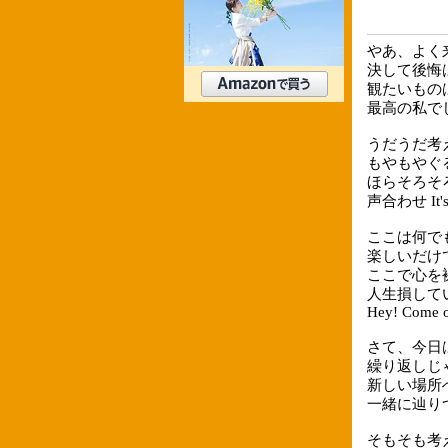
やあ、よく
決して後悔
観たいもの
最高の私で
うだうだ考
もやもやぐ
ほらそろそ
声合わせ It's 
ここは何で
楽しいだけ
ここで心を
人生損して
Hey! Come o
さて、今日
繰り返しじ
新しい場所
一緒に辿り
そもそも考