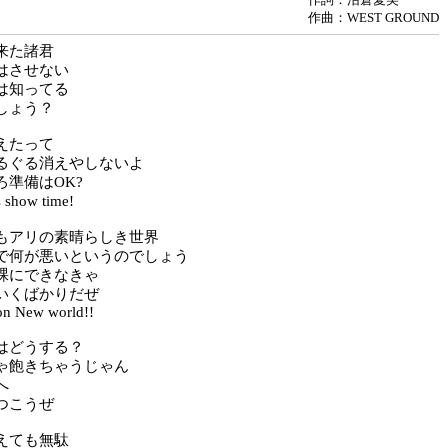
作曲：WEST GROUND
来た諸君
はさせない
は知ってる
しょう？
えたって
るぐる消えやしないよ
ろ準備はOK?
show time!
もアリの素晴らしき世界
で何が悪いというのでしょう
裸にできなきゃ
いくばかりだぜ
n New world!!
はどうする？
ゃ飽きちゃうじゃん
へ
つこうぜ
えても無駄