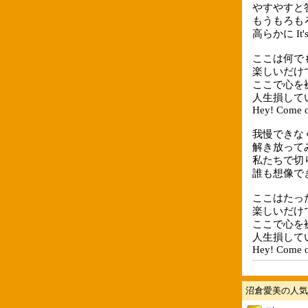
やすやすと
もうもろもろ
高らかに It's 
ここは何で
楽しいだけ
ここで心を
人生損して
Hey! Come o
我慢できな
解き放って
私たちで切
誰も想像できな
ここはたっ
楽しいだけ
ここで心を
人生損して
Hey! Come o
沼倉愛美の人気