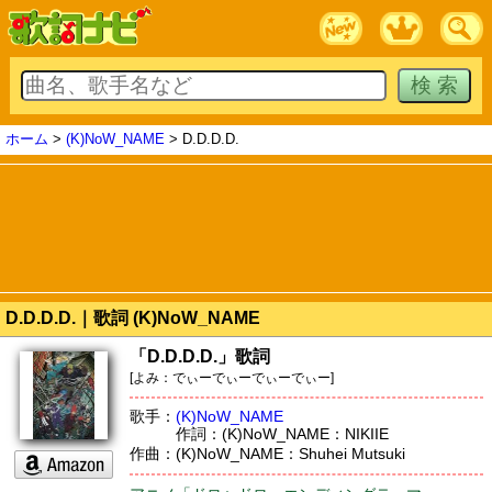
ホーム
>
(K)NoW_NAME
> D.D.D.D.
D.D.D.D.｜歌詞 (K)NoW_NAME
「D.D.D.D.」歌詞
[よみ：でぃーでぃーでぃーでぃー]
歌手：
(K)NoW_NAME
作詞：(K)NoW_NAME：NIKIIE
作曲：(K)NoW_NAME：Shuhei Mutsuki