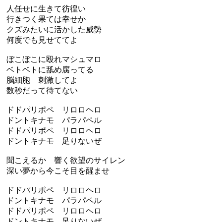
人任せに生きて彷徨い
行きつく果ては幸せか
クズみたいに活かした威勢
何度でも見せててよ
ぼこぼこに殴れマシュマロ
ベトベトに舐め腐ってる
脳細胞 刺激してよ
数秒だって待てない
ドドパリポペ リロロヘロ
ドントキナモ パラパペル
ドドパリポペ リロロヘロ
ドントキナモ 足りないぜ
聞こえるか 響く欲望のサイレン
深い夢から今こそ目を醒ませ
ドドパリポペ リロロヘロ
ドントキナモ パラパペル
ドドパリポペ リロロヘロ
ドントキナモ 足りないぜ