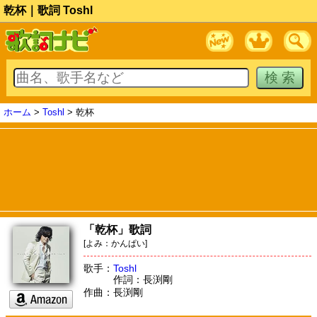
乾杯｜歌詞 Toshl
ホーム
>
Toshl
> 乾杯
「乾杯」歌詞
[よみ：かんぱい]
歌手：
Toshl
作詞：長渕剛
作曲：長渕剛