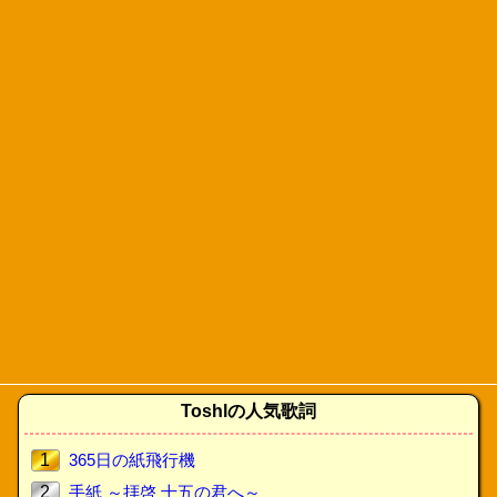
Toshlの人気歌詞
1
365日の紙飛行機
2
手紙 ～拝啓 十五の君へ～