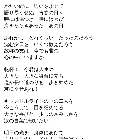
かたい絆に 思いをよせて
語り尽くせぬ 青春の日々
時には傷つき 時には喜び
肩をたたきあった あの日
あれから どれくらい たったのだろう
沈む夕日を いくつ数えたろう
故郷の友は 今でも君の
心の中にいますか
乾杯！ 今君は人生の
大きな 大きな舞台に立ち
遥か長い道のりを 歩き始めた
君に幸せあれ！
キャンドルライトの中の二人を
今こうして 目を細めてる
大きな喜びと 少しのさみしさを
涙の言葉で歌いたい
明日の光を 身体にあびて