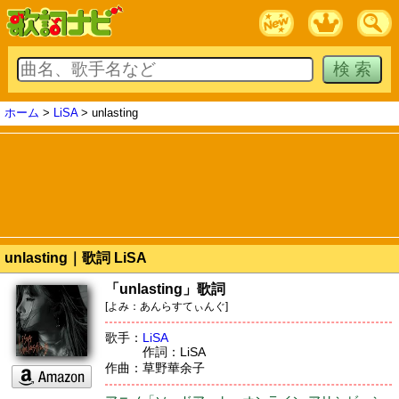
ホーム
>
LiSA
> unlasting
unlasting｜歌詞 LiSA
「unlasting」歌詞
[よみ：あんらすてぃんぐ]
歌手：
LiSA
作詞：LiSA
作曲：草野華余子