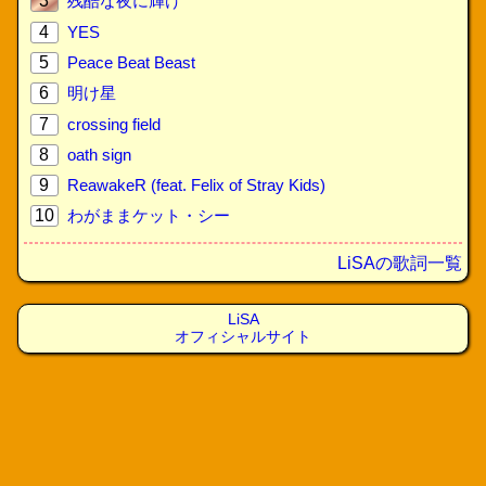
3
残酷な夜に輝け
4
YES
5
Peace Beat Beast
6
明け星
7
crossing field
8
oath sign
9
ReawakeR (feat. Felix of Stray Kids)
10
わがままケット・シー
LiSAの歌詞一覧
LiSA
オフィシャルサイト