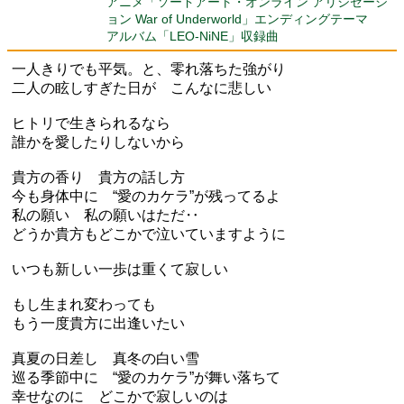
アニメ「ソードアート・オンライン アリシゼーシ
ョン War of Underworld」エンディングテーマ
アルバム「LEO-NiNE」収録曲
一人きりでも平気。と、零れ落ちた強がり
二人の眩しすぎた日が こんなに悲しい
ヒトリで生きられるなら
誰かを愛したりしないから
貴方の香り 貴方の話し方
今も身体中に “愛のカケラ”が残ってるよ
私の願い 私の願いはただ‥
どうか貴方もどこかで泣いていますように
いつも新しい一歩は重くて寂しい
もし生まれ変わっても
もう一度貴方に出逢いたい
真夏の日差し 真冬の白い雪
巡る季節中に “愛のカケラ”が舞い落ちて
幸せなのに どこかで寂しいのは