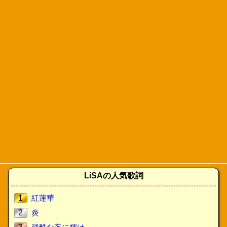
LiSAの人気歌詞
1
紅蓮華
2
炎