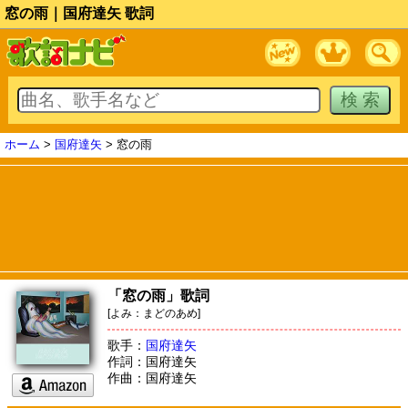
窓の雨｜国府達矢 歌詞
ホーム
>
国府達矢
> 窓の雨
「窓の雨」歌詞
[よみ：まどのあめ]
歌手：
国府達矢
作詞：国府達矢
作曲：国府達矢