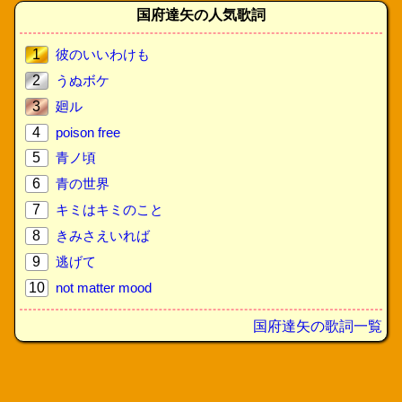
国府達矢の人気歌詞
1
彼のいいわけも
2
うぬボケ
3
廻ル
4
poison free
5
青ノ頃
6
青の世界
7
キミはキミのこと
8
きみさえいれば
9
逃げて
10
not matter mood
国府達矢の歌詞一覧