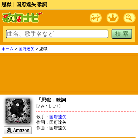
思獄｜国府達矢 歌詞
ホーム
>
国府達矢
> 思獄
「思獄」歌詞
[よみ：しごく]
歌手：
国府達矢
作詞：国府達矢
作曲：国府達矢