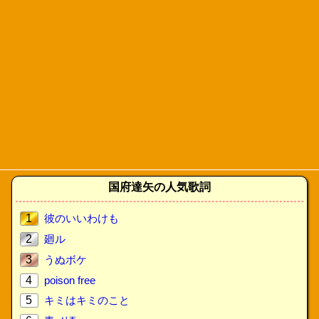
国府達矢の人気歌詞
1
彼のいいわけも
2
廻ル
3
うぬボケ
4
poison free
5
キミはキミのこと