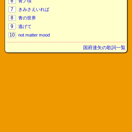
6
青ノ頃
7
きみさえいれば
8
青の世界
9
逃げて
10
not matter mood
国府達矢の歌詞一覧