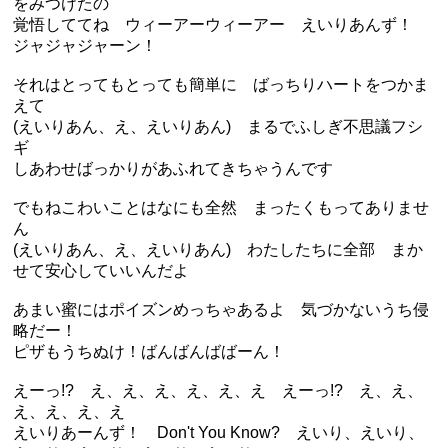
をみつけたの
覚悟しててね ウィーアーウィーアー えいりあんず！
ジャジャジャーン！
それはとってもとっても簡単に ばっちりハートをつかま
えて
(えいりあん、え、えいりあん) まるでふしぎ不思議フシ
ギ
しあわせばっかりがあふれてきちゃうんです
でもねこわいことはなにも全然 まったくもってありませ
ん
(えいりあん、え、えいりあん) わたしたちに全部 まか
せて安心していいんだよ
あまい蜜にはポイズンめっちゃあるよ 気づかないうち侵
略だー！
ピザもうちぬけ！ばんばんばばーん！
えーっ!? え、え、え、え、え、え えーっ!? え、え、
え、え、え、え
えいりあーんず！ Don't You Know? えいり、えいり、