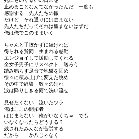
死にものぐるいの日常を
止めることなんてなかったんだ 一度も
感謝する 先人たちの轍
だけど それ通りには進まない
先人たちだってそれは望まないはずだ
俺は俺でこのままいく
ちゃんと手抜かずに続ければ
得られる賛同 生まれる感動
エンジョイして援助してくれる
全女子男子にリスペクト 送ろう
踏み鳴らす足音で地盤を固め
徐々に積み上げて変えた眺め
その中で経験 数々の別れ
涙は降りしきる雨で洗い流せ
見せたくない 泣いたツラ
俺はここの開拓者
はじまらない 俺がいなくちゃ でも
いなくなったらどうする？
残されたみんなが苦労する
だから 一か八じゃなく