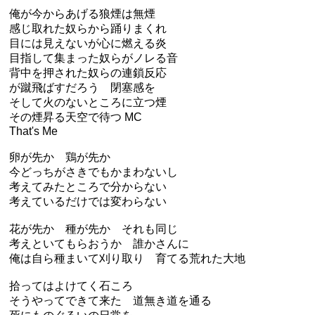
俺が今からあげる狼煙は無煙
感じ取れた奴らから踊りまくれ
目には見えないが心に燃える炎
目指して集まった奴らがノレる音
背中を押された奴らの連鎖反応
が蹴飛ばすだろう 閉塞感を
そして火のないところに立つ煙
その煙昇る天空で待つ MC
That's Me
卵が先か 鶏が先か
今どっちがさきでもかまわないし
考えてみたところで分からない
考えているだけでは変わらない
花が先か 種が先か それも同じ
考えといてもらおうか 誰かさんに
俺は自ら種まいて刈り取り 育てる荒れた大地
拾ってはよけてく石ころ
そうやってできて来た 道無き道を通る