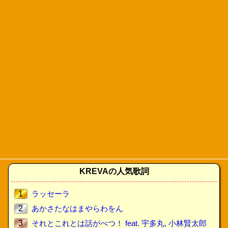
KREVAの人気歌詞
1
ラッセーラ
2
あかさたなはまやらわをん
3
それとこれとは話がべつ！ feat. 宇多丸, 小林賢太郎