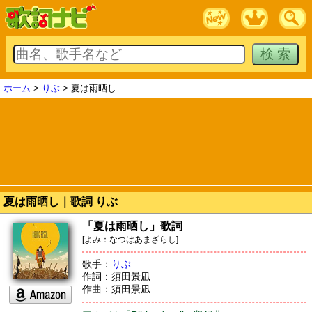
ホーム
>
りぶ
> 夏は雨晒し
夏は雨晒し｜歌詞 りぶ
「夏は雨晒し」歌詞
[よみ：なつはあまざらし]
歌手：
りぶ
作詞：須田景凪
作曲：須田景凪