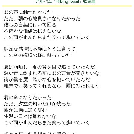
アルバム「Ribing fossil」収録曲
君の声に触れたかった
ただ、朝の心地良さになりたかった
僕らの言葉に付いて回る
不確かな価値は拭えないな
この雨が止んだらまた笑って歩いていく
窮屈な感情は不浄にとうに育って
この空の模様の様に移っていた
夏は雨晒し 君の背を目で追っていたんだ
深い青に飲まれる前に君の言葉が聞きたいな
街が曇る度 確かな心を抱いていたんだ
粗末でも笑ってくれるなら 雨に打たれよう
君の傘になりたかった
ただ、夕立の匂いだけが残った
幽かに胸に黒く淀む
生温い日々は離れないな
この雨が止んだらまた笑って歩いていく