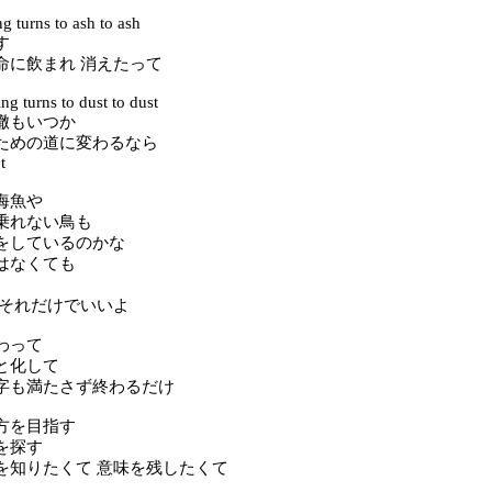
g turns to ash to ash
す
命に飲まれ 消えたって
ng turns to dust to dust
轍もいつか
ための道に変わるなら
t
海魚や
乗れない鳥も
をしているのかな
はなくても
 それだけでいいよ
わって
と化して
字も満たさず終わるだけ
方を目指す
を探す
を知りたくて 意味を残したくて