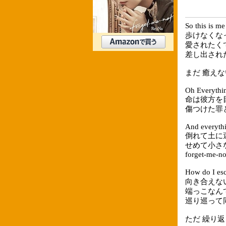
So this i
歩けなくな
愛されたく
差し出され
まだ 癒えないま
Oh Everythin
命は彼方を
傷つけた罪
And everythi
倒れて土に
せめて小さ
forget-me-no
How do I
向き合えな
端っこなん
巡り巡って
ただ 繰り返して