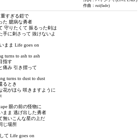
作曲：rui(fade)
s me 重すぎる鎧で
った 臆病な勇者
て 守りたくて 振るった剣は
た手に刺さって 抜けないよ
ま Life goes on
g turns to ash to ash
目指す
と痛み 引き摺って
ng turns to dust to dust
還るとき
な花がほら 咲きますように
t
 escape 眼の前の怪物に
いまま 逃げ出した勇者
て無いこんな星の上だ
同じ場所
 Life goes on