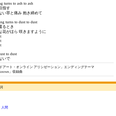
g turns to ash to ash
目指す
ない罪と痛み 抱き締めて
ng turns to dust to dust
還るとき
な花がほら 咲きますように
t
t
t
ust to dust
ないで
ドアート・オンライン アリシゼーション」エンディングテーマ
known」収録曲
歌詞
業：人間