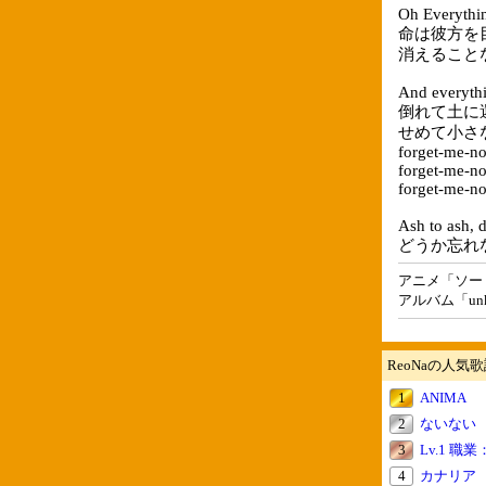
Oh Everythin
命は彼方を
消えること
And everythi
倒れて土に
せめて小さ
forget-me-no
forget-me-no
forget-me-no
Ash to ash, d
どうか忘れ
アニメ「ソー
アルバム「un
ReoNaの人気
1
ANIMA
2
ないない
3
Lv.1 職
4
カナリア