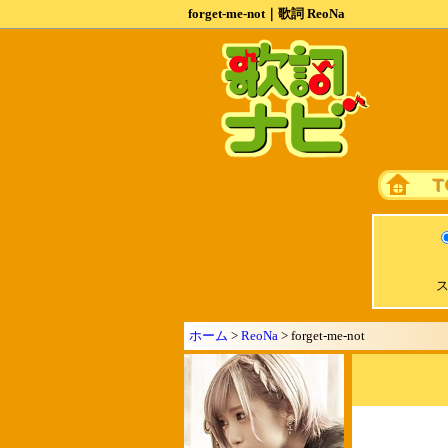
forget-me-not｜歌詞 ReoNa
ス
ホーム
>
ReoNa
> forget-me-not