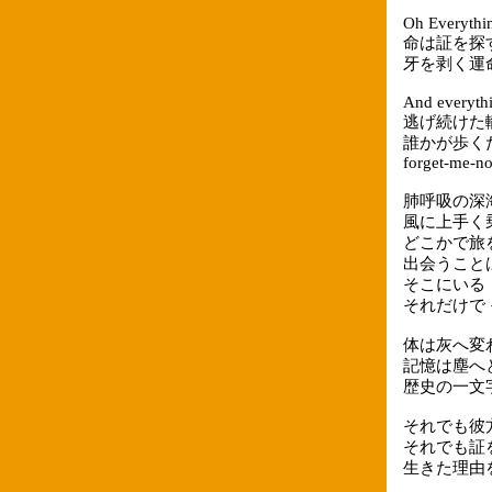
Oh Everythin
命は証を探
牙を剥く運
And everythi
逃げ続けた
誰かが歩く
forget-me-no
肺呼吸の深
風に上手く
どこかで旅
出会うこと
そこにいる
それだけで
体は灰へ変
記憶は塵へ
歴史の一文
それでも彼
それでも証
生きた理由