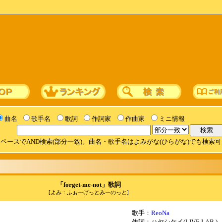
曲名
歌手名
歌詞
作詞家
作曲家
ミニ情報
ペースでAND検索(部分一致)。曲名・歌手名はよみがな(ひらがな)でも検索
「forget-me-not」歌詞
[よみ：ふぉーげっとみーのっと]
歌手：
ReoNa
作詞：ハヤシケイ(LIVE LAB.)