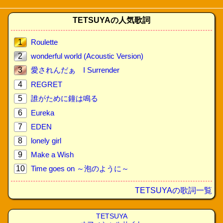
TETSUYAの人気歌詞
1
Roulette
2
wonderful world (Acoustic Version)
3
愛されんだぁ I Surrender
4
REGRET
5
誰がために鐘は鳴る
6
Eureka
7
EDEN
8
lonely girl
9
Make a Wish
10
Time goes on ～泡のように～
TETSUYAの歌詞一覧
TETSUYA