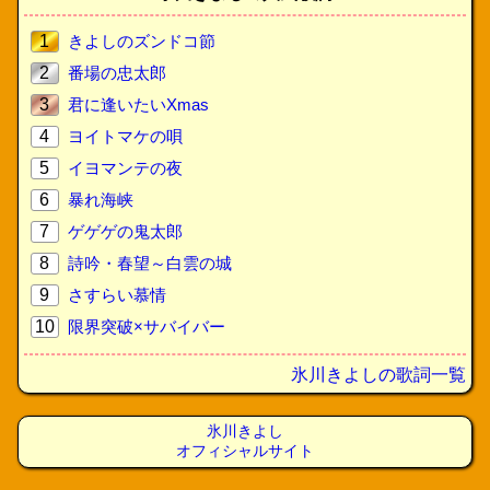
1
きよしのズンドコ節
2
番場の忠太郎
3
君に逢いたいXmas
4
ヨイトマケの唄
5
イヨマンテの夜
6
暴れ海峡
7
ゲゲゲの鬼太郎
8
詩吟・春望～白雲の城
9
さすらい慕情
10
限界突破×サバイバー
氷川きよしの歌詞一覧
氷川きよし
オフィシャルサイト