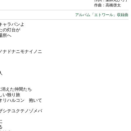
作曲：高橋啓太
アルバム「エトワール」収録曲
キャラバンよ
たの灯台が
場所へ
ノナドナニモナイノニ
人
)に消えた仲間たち
しい独り旅
オリハルコン 抱いて
ザシテユクテノゾメバ
に
る