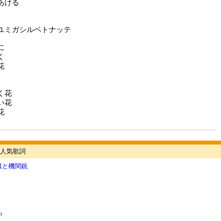
あける
ユミガシルベトナッテ
に
く
花
く花
い花
花
人気歌詞
服と機関銃
o