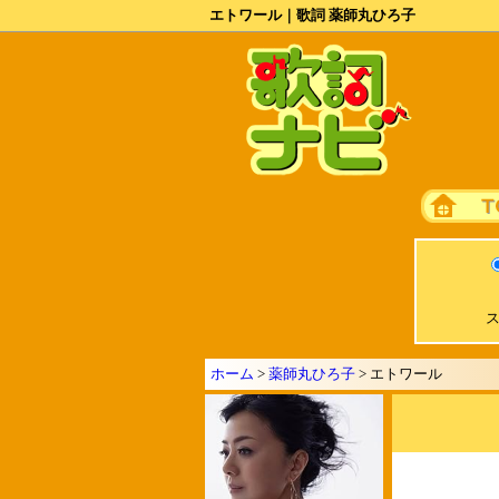
エトワール｜歌詞 薬師丸ひろ子
ス
ホーム
>
薬師丸ひろ子
> エトワール