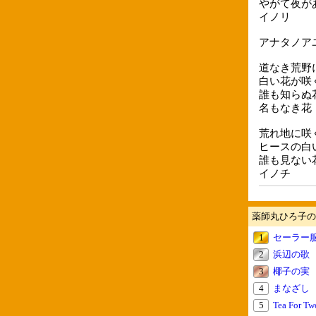
やがて夜が
イノリ
アナタノア
道なき荒野
白い花が咲
誰も知らぬ
名もなき花
荒れ地に咲
ヒースの白
誰も見ない
イノチ
薬師丸ひろ子の
1
セーラー
2
浜辺の歌
3
椰子の実
4
まなざし
5
Tea For Tw