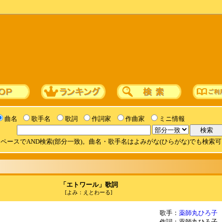
曲名
歌手名
歌詞
作詞家
作曲家
ミニ情報
ペースでAND検索(部分一致)。曲名・歌手名はよみがな(ひらがな)でも検索
「エトワール」歌詞
[よみ：えとわーる]
歌手：
薬師丸ひろ子
作詞：薬師丸ひろ子